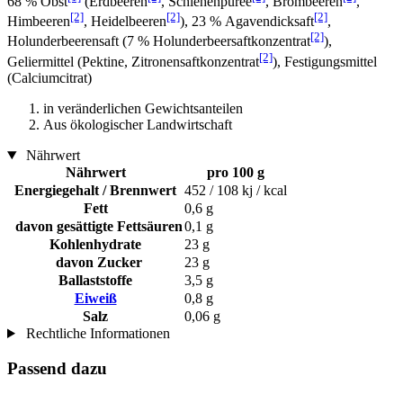
68 % Obst
(Erdbeeren
, Schlehenpüree
, Brombeeren
,
[2]
[2]
[2]
Himbeeren
, Heidelbeeren
), 23 % Agavendicksaft
,
[2]
Holunderbeerensaft (7 % Holunderbeersaftkonzentrat
),
[2]
Geliermittel (Pektine, Zitronensaftkonzentrat
), Festigungsmittel
(Calciumcitrat)
in veränderlichen Gewichtsanteilen
Aus ökologischer Landwirtschaft
Nährwert
Nährwert
pro 100 g
Energiegehalt / Brennwert
452 / 108 kj / kcal
Fett
0,6 g
davon gesättigte Fettsäuren
0,1 g
Kohlenhydrate
23 g
davon Zucker
23 g
Ballaststoffe
3,5 g
Eiweiß
0,8 g
Salz
0,06 g
Rechtliche Informationen
Passend dazu