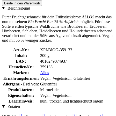
Beide in den Warenkorb
Beschreibung
Purer Fruchtgeschmack für dein Frühstücksbrot:
ALLOS
macht das
nun mit seinem
Bio Frucht Pur 75 % Aufstrich
möglich. Für diese
Sorte werden typische Waldfrüchte wie Brombeeren, Erdbeeren,
Himbeeren, Schlehen, Heidelbeeren und Holunderbeeren schonend
verarbeitet und mit der Süße aus Agavendicksaft abgerundet. Vegan
und mit 56 % weniger Zucker.
Art.-Nr.:
XPI-BIOG-359133
Inhalt:
200 g
EAN:
4016249074937
Hersteller-Nr.:
359133
Marken:
Allos
Ernährungsformen:
Vegan, Vegetarisch, Glutenfrei
Allergene - Frei von:
Glutenfrei
Produktarten:
Marmelade
Eigenschaften:
Vegan, Vegetarisch
Lagerhinweis:
kühl, trocken und lichtgeschützt lagern
Zutaten
[1]
[2]
[2]
[2]