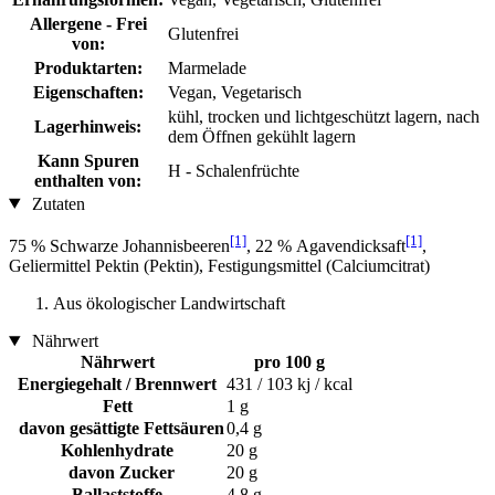
Allergene - Frei
Glutenfrei
von:
Produktarten:
Marmelade
Eigenschaften:
Vegan, Vegetarisch
kühl, trocken und lichtgeschützt lagern, nach
Lagerhinweis:
dem Öffnen gekühlt lagern
Kann Spuren
H - Schalenfrüchte
enthalten von:
Zutaten
[1]
[1]
75 % Schwarze Johannisbeeren
, 22 % Agavendicksaft
,
Geliermittel Pektin (Pektin), Festigungsmittel (Calciumcitrat)
Aus ökologischer Landwirtschaft
Nährwert
Nährwert
pro 100 g
Energiegehalt / Brennwert
431 / 103 kj / kcal
Fett
1 g
davon gesättigte Fettsäuren
0,4 g
Kohlenhydrate
20 g
davon Zucker
20 g
Ballaststoffe
4,8 g