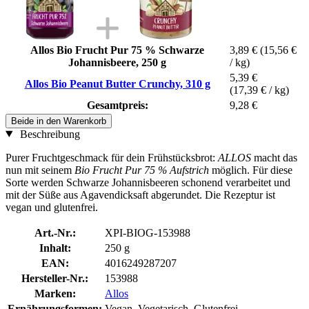
Allos Bio Frucht Pur 75 % Schwarze
3,89 €
(15,56 €
Johannisbeere, 250 g
/ kg)
5,39 €
Allos Bio Peanut Butter Crunchy, 310 g
(17,39 € / kg)
Gesamtpreis:
9,28 €
Beide in den Warenkorb
Beschreibung
Purer Fruchtgeschmack für dein Frühstücksbrot:
ALLOS
macht das
nun mit seinem
Bio Frucht Pur 75 % Aufstrich
möglich. Für diese
Sorte werden Schwarze Johannisbeeren schonend verarbeitet und
mit der Süße aus Agavendicksaft abgerundet. Die Rezeptur ist
vegan und glutenfrei.
Art.-Nr.:
XPI-BIOG-153988
Inhalt:
250 g
EAN:
4016249287207
Hersteller-Nr.:
153988
Marken:
Allos
Ernährungsformen:
Vegan, Vegetarisch, Glutenfrei