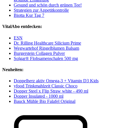
Gesund und schön durch grünen Tee!
Strategien zur Appetitkontrolle
Biotta Kur Tag 7
VitalAbo entdecken:
ESN
Dr. Rilling Healthcare Silicium Prime
Wegwartehof Ringelblumen Balsam
Burgerstein Collagen Pulver
Solgar® Flohsamenschalen 500 mg
Neuheiten:
Doppelherz aktiv Omega-3 + Vitamin D3 Kids
yfood Trinkmahlzeit Classic Choco
Dopper Steel x Flip Straw white - 490 ml
Dopper Insulated - 1000 ml
Bauck Mühle Bio Falafel Original