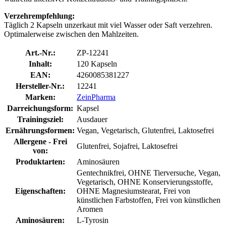
Verzehrempfehlung:
Täglich 2 Kapseln unzerkaut mit viel Wasser oder Saft verzehren.
Optimalerweise zwischen den Mahlzeiten.
Art.-Nr.:
ZP-12241
Inhalt:
120 Kapseln
EAN:
4260085381227
Hersteller-Nr.:
12241
Marken:
ZeinPharma
Darreichungsform:
Kapsel
Trainingsziel:
Ausdauer
Ernährungsformen:
Vegan, Vegetarisch, Glutenfrei, Laktosefrei
Allergene - Frei
Glutenfrei, Sojafrei, Laktosefrei
von:
Produktarten:
Aminosäuren
Gentechnikfrei, OHNE Tierversuche, Vegan,
Vegetarisch, OHNE Konservierungsstoffe,
Eigenschaften:
OHNE Magnesiumstearat, Frei von
künstlichen Farbstoffen, Frei von künstlichen
Aromen
Aminosäuren:
L-Tyrosin