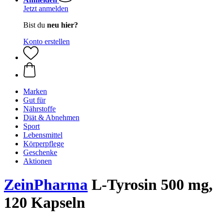
Jetzt anmelden
Bist du
neu hier?
Konto erstellen
Marken
Gut für
Nährstoffe
Diät & Abnehmen
Sport
Lebensmittel
Körperpflege
Geschenke
Aktionen
ZeinPharma
L-Tyrosin 500 mg,
120 Kapseln