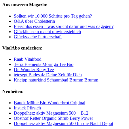
Aus unserem Magazin:
Sollten wir 10.000 Schritte pro Tag gehen?
Q&A über Cholesterin
Fleischlos essen – was spricht dafür und was dagegen?
Glücklichsein macht unwiderstehlich
Glückssache Partnerschaft
VitalAbo entdecken:
Raab Vitalfood
Terra Elements Moringa Tee Bio
Dr. Wunder Reny Tee
tetesept Badesalz Deine Zeit für Dich
Kneipp naturkind Schaumbad Brumm Brumm
Neuheiten:
Bauck Mühle Bio Wunderbrot Original
Instick Pfirsich
Doppelherz aktiv Magnesium 500 + B12
Obsthof Retter Organic Shrub Berry Power
Doppelherz aktiv Magnesium 500 für die Nacht Depot