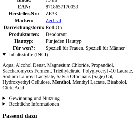
EAN:
8718657170053
Hersteller-Nr.:
ZE33
Marken:
Zechsal
Darreichungsform:
Roll-On
Produktarten:
Deodorant
Hauttyp:
Für jeden Hauttyp
Für wen?:
Speziell für Frauen, Speziell für Männer
Inhaltsstoffe (INCI)
Aqua, Alcohol Denat, Magnesium Chloride, Propandiol,
Saccharomyces Ferment, Triethylcitrate, Polyglyceryl -10 Laurate,
Sodium Lauroyl Lactylate, Salvia Officinalis (Sage) Oil,
Hydroxyethyl Cellulose,
Menthol
, Menthyl Lactate, Bisabolol,
Citric Acid
Gewinnung und Nutzung
Rechtliche Informationen
Passend dazu