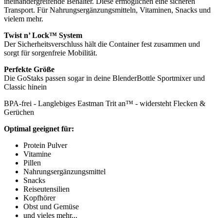
ineinandergreifende Behälter. Diese ermöglichen eine sicheren
Transport. Für Nahrungsergänzungsmitteln, Vitaminen, Snacks und
vielem mehr.
Twist n’ Lock™ System
Der Sicherheitsverschluss hält die Container fest zusammen und
sorgt für sorgenfreie Mobilität.
Perfekte Größe
Die GoStaks passen sogar in deine BlenderBottle Sportmixer und
Classic hinein
BPA-frei - Langlebiges Eastman Trit an™ - widersteht Flecken &
Gerüchen
Optimal geeignet für:
Protein Pulver
Vitamine
Pillen
Nahrungsergänzungsmittel
Snacks
Reiseutensilien
Kopfhörer
Obst und Gemüse
und vieles mehr...