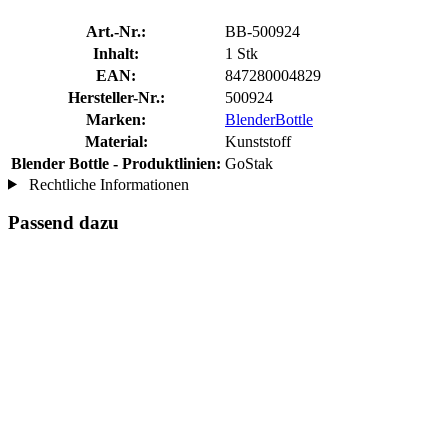
Art.-Nr.:
BB-500924
Inhalt:
1 Stk
EAN:
847280004829
Hersteller-Nr.:
500924
Marken:
BlenderBottle
Material:
Kunststoff
Blender Bottle - Produktlinien:
GoStak
Rechtliche Informationen
Passend dazu