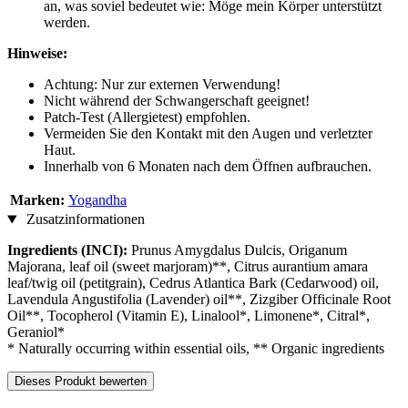
an, was soviel bedeutet wie: Möge mein Körper unterstützt
werden.
Hinweise:
Achtung: Nur zur externen Verwendung!
Nicht während der Schwangerschaft geeignet!
Patch-Test (Allergietest) empfohlen.
Vermeiden Sie den Kontakt mit den Augen und verletzter
Haut.
Innerhalb von 6 Monaten nach dem Öffnen aufbrauchen.
Marken:
Yogandha
Zusatzinformationen
Ingredients (INCI):
Prunus Amygdalus Dulcis, Origanum
Majorana, leaf oil (sweet marjoram)**, Citrus aurantium amara
leaf/twig oil (petitgrain), Cedrus Atlantica Bark (Cedarwood) oil,
Lavendula Angustifolia (Lavender) oil**, Zizgiber Officinale Root
Oil**, Tocopherol (Vitamin E), Linalool*, Limonene*, Citral*,
Geraniol*
* Naturally occurring within essential oils, ** Organic ingredients
Dieses Produkt bewerten