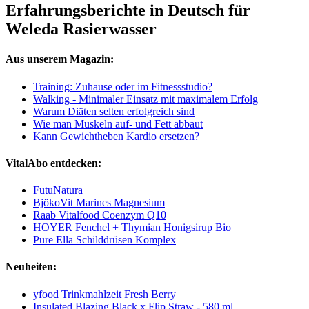
Erfahrungsberichte in Deutsch für
Weleda Rasierwasser
Aus unserem Magazin:
Training: Zuhause oder im Fitnessstudio?
Walking - Minimaler Einsatz mit maximalem Erfolg
Warum Diäten selten erfolgreich sind
Wie man Muskeln auf- und Fett abbaut
Kann Gewichtheben Kardio ersetzen?
VitalAbo entdecken:
FutuNatura
BjökoVit Marines Magnesium
Raab Vitalfood Coenzym Q10
HOYER Fenchel + Thymian Honigsirup Bio
Pure Ella Schilddrüsen Komplex
Neuheiten:
yfood Trinkmahlzeit Fresh Berry
Insulated Blazing Black x Flip Straw - 580 ml