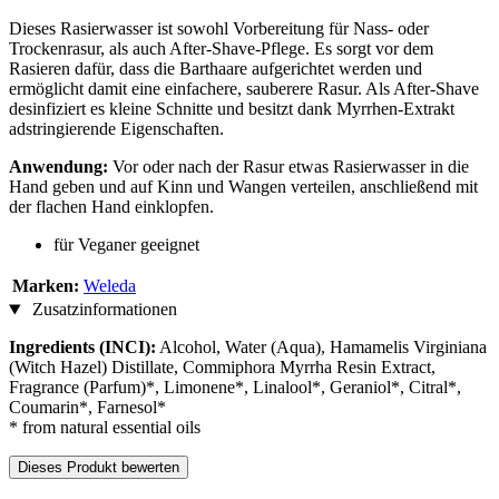
Dieses Rasierwasser ist sowohl Vorbereitung für Nass- oder
Trockenrasur, als auch After-Shave-Pflege. Es sorgt vor dem
Rasieren dafür, dass die Barthaare aufgerichtet werden und
ermöglicht damit eine einfachere, sauberere Rasur. Als After-Shave
desinfiziert es kleine Schnitte und besitzt dank Myrrhen-Extrakt
adstringierende Eigenschaften.
Anwendung:
Vor oder nach der Rasur etwas Rasierwasser in die
Hand geben und auf Kinn und Wangen verteilen, anschließend mit
der flachen Hand einklopfen.
für Veganer geeignet
Marken:
Weleda
Zusatzinformationen
Ingredients (INCI):
Alcohol, Water (Aqua), Hamamelis Virginiana
(Witch Hazel) Distillate, Commiphora Myrrha Resin Extract,
Fragrance (Parfum)*, Limonene*, Linalool*, Geraniol*, Citral*,
Coumarin*, Farnesol*
* from natural essential oils
Dieses Produkt bewerten