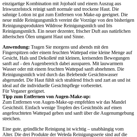
einzigartige Kombination mit Jojobaöl und einem Auszug aus
Iriswurzelstock reinigt sanft normale und trockene Haut. Die
sahnige Lotion ist gut zum Entfernen von Make-up geeignet. Die
neue milde Reinigungsmilch vereint die Vorzüge von den bisherigen
Reinigungsprodukten Wildrose Reinigungsmilch und Iris
Reinigungsmilch. Ein neuer dezenter, frischer Duft aus natürlichen
ätherischen Ölen umgarnt Haut und Sinne.
Anwendung:
Tragen Sie morgens und abends mit den
Fingerspitzen oder einem feuchten Wattepad eine kleine Menge auf
Gesicht, Hals und Dekolleté mit kleinen, kreisenden Bewegungen
sanft auf - den Augenbereich dabei aussparen. Mit lauwarmem
Wasser oder mit einem feuchten Wattepad sanft abnehmen. Die
Reinigungsmilch wird durch das Belebende Gesichtswasser
abgerundet. Die Haut fühlt sich strahlend frisch und zart an und ist
ideal auf die individuelle Gesichtspflege vorbereitet.
Für Veganer geeignet.
Tipp zum Entfernen von Augen-Make-up:
Zum Entfernen von Augen-Make-up empfehlen wir das Mandel
Gesichtsöl. Einfach wenige Tropfen des Gesichtsöls auf einen
angefeuchteten Wattepad geben und sanft über die Augenumgebung
streichen.
Eine gute, gründliche Reinigung ist wichtig – unabhängig vom
Alter. Die drei Produkte der Weleda Reinigungsserie sind auf die