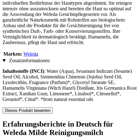
individuellen Bedürfnisse der Hauttypen abgestimmt. Sie reinigen
intensiv ohne auszutrocknen und bereiten die Haut so optimal auf
die Anwendung der Weleda Gesichtspflegeserien vor. Als
ganzheitliche Naturkosmetik mit Rohstoffen aus biologischem
Anbau sind die Produkte für die Gesichtsreinigung frei von
synthetischen Duft-, Farb- oder Konservierungsstoffen. Ihre
Verträglichkeit ist dermatologisch bestätigt. Hamamelis, die
Zaubernuss, pflegt die Haut und erfrischt.
Marken:
Weleda
Zusatzinformationen
Inhaltsstoffe (INCI)
: Water (Aqua), Sesamum Indicum (Sesame)
Seed Oil, Alcohol, Simmondsia Chinensis (Jojoba) Seed Oil,
Lysolecithin, Fragrance (Parfum)*, Glyceryl Stearate SE,
Hamamelis Virginiana (Witch Hazel) Distillate, Iris Germanica Root
Extract, Xanthan Gum, Limonene*, Linalool*, Citronellol*,
Geraniol*, Citral*. *from natural essential oils
Dieses Produkt bewerten
Erfahrungsberichte in Deutsch für
Weleda Milde Reinigungsmilch