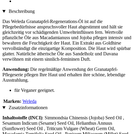
Beschreibung
Das Weleda Granatapfel-Regenerations-Öl ist auf die
Pflegebedürfnisse anspruchsvoller Haut abgestimmt und hält sie
gleichzeitig vor schädigenden Umwelteinflüssen fern. Wertvolle
pflanzliche Öle aus Macadamianuss und Jojoba pflegen intensiv und
bewahren die Feuchtigkeit der Haut. Ein Extrakt aus Goldhirse
vervollständigt die einzigartige Komposition. Die Haut wird spürbar
glatter. Natürliche ätherische Öle aus Sandelholz und Davana
verwöhnen mit einem sinnlich-femininen Duft.
Anwendung:
Die regelmäßige Anwendung der Granatapfel-
Pflegeserie pflegen Ihre Haut und erhalten ihre schöne, lebendige
Ausstrahlung.
für Veganer geeignet.
Marken:
Weleda
Zusatzinformationen
Inhaltsstoffe (INCI)
: Simmondsia Chinensis (Jojoba) Seed Oil ,
Sesamum Indicum (Sesame) Seed Oil, Helianthus Annuus
(Sunflower) Seed Oil , Triticum Vulgare (Wheat) Germ Oil,
Macadamia Ternifolia Seed Oil , Panicum Miliaceum (Millet) Seed