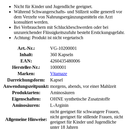
Nicht für Kinder und Jugendliche geeignet.
Während Schwangerschafts- und Stillzeit sollte generell vor
dem Verzehr von Nahrungsergänzungsmitteln ein Arzt
konsultiert werden.
Bei Verbrauchern mit Schluckbeschwerden oder bei
unzureichender Flüssigkeitszufuhr besteht Erstickungsgefahr.
Achtung: Produkt ist nicht vegetarisch
Art.-Nr.:
VG-10200001
Inhalt:
360 Kapseln
EAN:
4260435480006
Hersteller-Nr.:
1000001
Marken:
Vitamaze
Darreichungsform:
Kapsel
Anwendungszeitpunkt:
morgens, abends, vor einer Mahlzeit
Produktarten:
Aminosäuren
Eigenschaften:
OHNE synthetische Zusatzstoffe
Aminosäuren:
L-Arginin
nicht geeignet für schwangere Frauen,
nicht geeignet für stillende Frauen, nicht
Allgemeine Hinweise:
geeignet für Kinder und Jugendliche
unter 18 Jahren