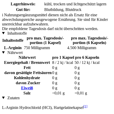
Lagerhinweis:
kühl, trocken und lichtgeschützt lagern
Gut für:
Blutbildung, Blutdruck
i
Nahrungsergänzungsmittel dienen nicht als Ersatz für eine
abwechslungsreiche ausgewogene Ernährung. Sie sind für Kinder
unerreichbar aufzubewahren.
Die empfohlene Tagesdosis darf nicht überschritten werden.
Inhaltsstoffe
pro max. Tagesdosis/-
pro max. Tagesdosis/-
Inhaltsstoffe
portion (1 Kapsel)
portion (6 Kapseln)
L-Arginin
750 Milligramm
4.500 Milligramm
Nährwert
Nährwert
pro 1 Kapsel
pro 6 Kapseln
Energiegehalt / Brennwert
8 / 2 kj / kcal
50 / 12 kj / kcal
Fett
0 g
0 g
davon gesättigte Fettsäuren
0 g
0 g
Kohlenhydrate
0 g
0 g
davon Zucker
0 g
0 g
Eiweiß
0 g
0 g
Salz
<0,01 g
<0,01 g
Zutaten
[1]
L-Arginin Hydrochlorid (HCI), Hartgelatinekapsel