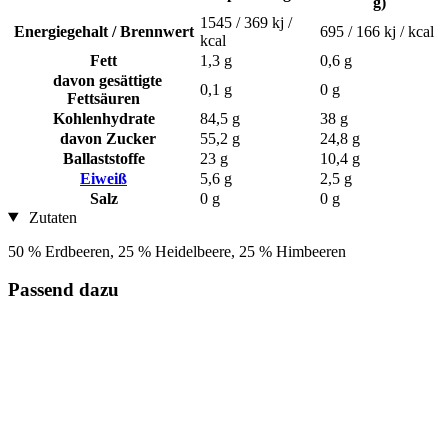
g)
1545 / 369 kj /
Energiegehalt / Brennwert
695 / 166 kj / kcal
kcal
Fett
1,3 g
0,6 g
davon gesättigte
0,1 g
0 g
Fettsäuren
Kohlenhydrate
84,5 g
38 g
davon Zucker
55,2 g
24,8 g
Ballaststoffe
23 g
10,4 g
Eiweiß
5,6 g
2,5 g
Salz
0 g
0 g
Zutaten
50 % Erdbeeren, 25 % Heidelbeere, 25 % Himbeeren
Passend dazu