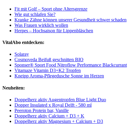
Fit mit Golf – Sport ohne Altersgrenze
Wie gut schlafen Sie?
Kranke Zähne können unserer Gesundheit schwer schaden
Was Frauen wirklich wollen
Herpes – Hochsaison für Lippenbläschen
VitalAbo entdecken:
Solaray
Cosmoveda Beifuß geschnitten BIO
Sponser® Sport Food Nitroflow Performance Blackcurrant
Vitamaze Vitamin D3+K2 Tropfen
Kneipp Aroma-Pflegedusche Sonne im Herzen
Neuheiten:
Doppelherz aktiv Augentropfen Blue Light Duo
Dopper Insulated x Royal Delft - 580 ml
Peeroton Protein bar, Vanille
Doppelherz aktiv Calcium + D3 + K
Doppelherz aktiv Magnesium + Calcium + D3