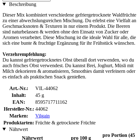
Beschreibung
Dieser Mix kombiniert verschiedene gefriergetrocknete Waldfrüchte
zu einer abwechslungsreichen Mischung. Du erlebst eine Vielfalt an
Geschmacksnoten & Texturen in nur einem Produkt. Die Beeren
sind naturbelassen & werden ohne den Einsatz von Zucker oder
Aromen verarbeitet. Diese Mischung ist die ideale Wahl für alle, die
sich eine bunte & fruchtige Ergänzung für ihr Frühstück wünschen.
Verzehrempfehlung:
Du kannst gefriergetrocknetes Obst überall dort verwenden, wo du
auch frisches Obst verwendest. Du kannst Brei, Joghurt, Müsli mit
Milch dekorieren & aromatisieren, Smoothies damit verfeinern oder
es einfach als praktischen Snack genießen.
Art.-Nr.:
VIL-44062
Inhalt:
45 g
EAN:
8595717711162
Hersteller-Nr.:
44062
Marken:
Vilgain
Produktarten:
Früchte & getrocknete Früchte
Nährwert
pro Portion (45
Nährwert
pro 100 g