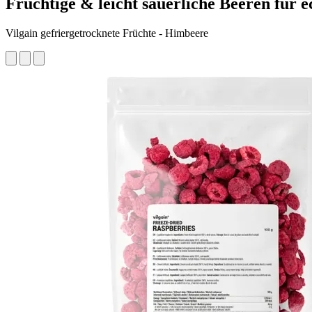
Fruchtige & leicht säuerliche Beeren für 
Vilgain gefriergetrocknete Früchte - Himbeere