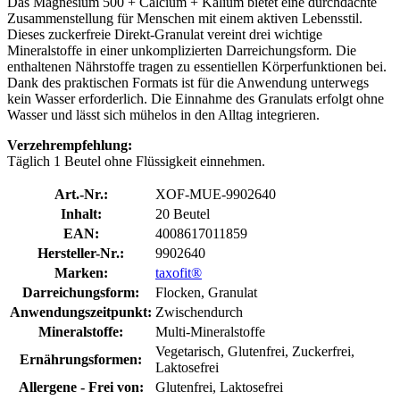
Das Magnesium 500 + Calcium + Kalium bietet eine durchdachte
Zusammenstellung für Menschen mit einem aktiven Lebensstil.
Dieses zuckerfreie Direkt-Granulat vereint drei wichtige
Mineralstoffe in einer unkomplizierten Darreichungsform. Die
enthaltenen Nährstoffe tragen zu essentiellen Körperfunktionen bei.
Dank des praktischen Formats ist für die Anwendung unterwegs
kein Wasser erforderlich. Die Einnahme des Granulats erfolgt ohne
Wasser und lässt sich mühelos in den Alltag integrieren.
Verzehrempfehlung:
Täglich 1 Beutel ohne Flüssigkeit einnehmen.
Art.-Nr.:
XOF-MUE-9902640
Inhalt:
20 Beutel
EAN:
4008617011859
Hersteller-Nr.:
9902640
Marken:
taxofit®
Darreichungsform:
Flocken, Granulat
Anwendungszeitpunkt:
Zwischendurch
Mineralstoffe:
Multi-Mineralstoffe
Vegetarisch, Glutenfrei, Zuckerfrei,
Ernährungsformen:
Laktosefrei
Allergene - Frei von:
Glutenfrei, Laktosefrei