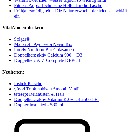
Warum zwei Liter Wasser täglich so wichtig sind!
Fitness-Apps: Technische Helfer für die Tasche
Frühjahrsmüdigkeit – Die Natur erwacht, der Mensch schläft
ein
VitalAbo entdecken:
Solgar®
Maharishi Ayurveda Neem Bio
Purely Nutrition Bio Chiasamen
Doppelherz aktiv Calcium 900 + D3
Doppelherz A-Z Complete DEPOT
Neuheiten:
Instick Kirsche
yfood Trinkmahlzeit Smooth Vanilla
tetesept Reizhusten & Hals
Doppelherz aktiv Vitamin K2 + D3 2500 I.E.
Dopper Insulated - 580 ml