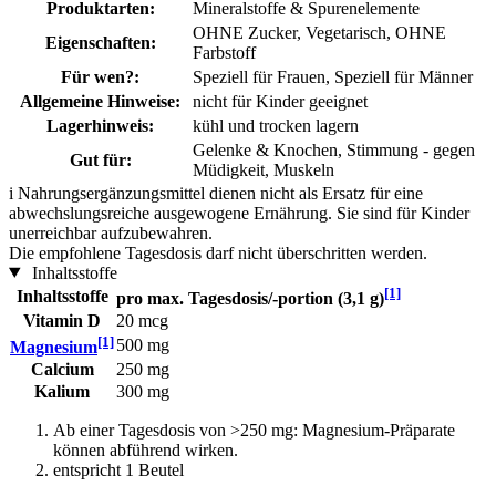
Produktarten:
Mineralstoffe & Spurenelemente
OHNE Zucker, Vegetarisch, OHNE
Eigenschaften:
Farbstoff
Für wen?:
Speziell für Frauen, Speziell für Männer
Allgemeine Hinweise:
nicht für Kinder geeignet
Lagerhinweis:
kühl und trocken lagern
Gelenke & Knochen, Stimmung - gegen
Gut für:
Müdigkeit, Muskeln
i
Nahrungsergänzungsmittel dienen nicht als Ersatz für eine
abwechslungsreiche ausgewogene Ernährung. Sie sind für Kinder
unerreichbar aufzubewahren.
Die empfohlene Tagesdosis darf nicht überschritten werden.
Inhaltsstoffe
[1]
Inhaltsstoffe
pro max. Tagesdosis/-portion (3,1 g)
Vitamin D
20 mcg
[1]
500 mg
Magnesium
Calcium
250 mg
Kalium
300 mg
Ab einer Tagesdosis von >250 mg: Magnesium-Präparate
können abführend wirken.
entspricht 1 Beutel