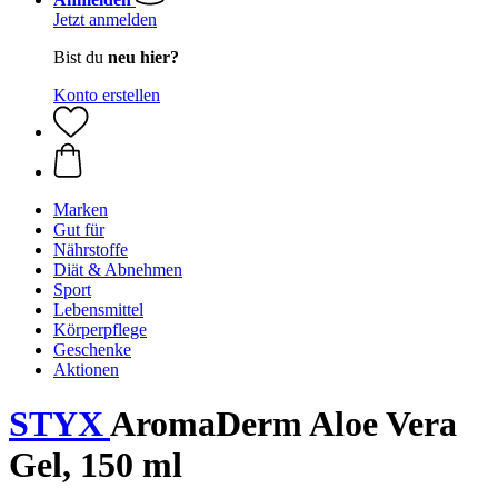
Jetzt anmelden
Bist du
neu hier?
Konto erstellen
Marken
Gut für
Nährstoffe
Diät & Abnehmen
Sport
Lebensmittel
Körperpflege
Geschenke
Aktionen
STYX
AromaDerm Aloe Vera
Gel, 150 ml