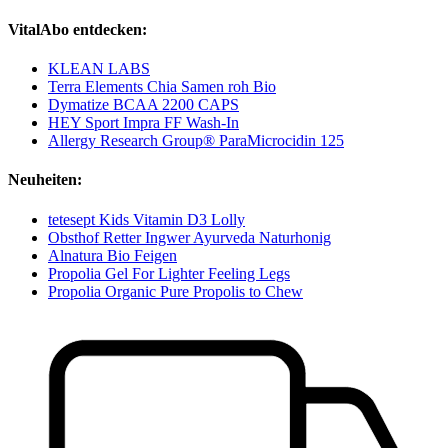
VitalAbo entdecken:
KLEAN LABS
Terra Elements Chia Samen roh Bio
Dymatize BCAA 2200 CAPS
HEY Sport Impra FF Wash-In
Allergy Research Group® ParaMicrocidin 125
Neuheiten:
tetesept Kids Vitamin D3 Lolly
Obsthof Retter Ingwer Ayurveda Naturhonig
Alnatura Bio Feigen
Propolia Gel For Lighter Feeling Legs
Propolia Organic Pure Propolis to Chew