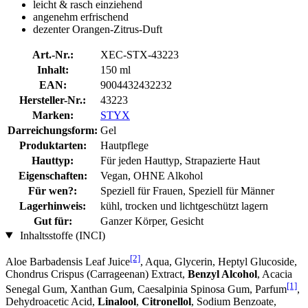
leicht & rasch einziehend
angenehm erfrischend
dezenter Orangen-Zitrus-Duft
Art.-Nr.:
XEC-STX-43223
Inhalt:
150 ml
EAN:
9004432432232
Hersteller-Nr.:
43223
Marken:
STYX
Darreichungsform:
Gel
Produktarten:
Hautpflege
Hauttyp:
Für jeden Hauttyp, Strapazierte Haut
Eigenschaften:
Vegan, OHNE Alkohol
Für wen?:
Speziell für Frauen, Speziell für Männer
Lagerhinweis:
kühl, trocken und lichtgeschützt lagern
Gut für:
Ganzer Körper, Gesicht
Inhaltsstoffe (INCI)
[2]
Aloe Barbadensis Leaf Juice
, Aqua, Glycerin, Heptyl Glucoside,
Chondrus Crispus (Carrageenan) Extract,
Benzyl Alcohol
, Acacia
[1]
Senegal Gum, Xanthan Gum, Caesalpinia Spinosa Gum, Parfum
,
Dehydroacetic Acid,
Linalool
,
Citronellol
, Sodium Benzoate,