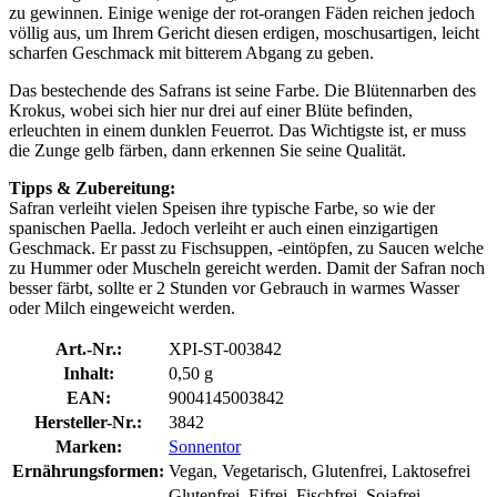
zu gewinnen. Einige wenige der rot-orangen Fäden reichen jedoch
völlig aus, um Ihrem Gericht diesen erdigen, moschusartigen, leicht
scharfen Geschmack mit bitterem Abgang zu geben.
Das bestechende des Safrans ist seine Farbe. Die Blütennarben des
Krokus, wobei sich hier nur drei auf einer Blüte befinden,
erleuchten in einem dunklen Feuerrot. Das Wichtigste ist, er muss
die Zunge gelb färben, dann erkennen Sie seine Qualität.
Tipps & Zubereitung:
Safran verleiht vielen Speisen ihre typische Farbe, so wie der
spanischen Paella. Jedoch verleiht er auch einen einzigartigen
Geschmack. Er passt zu Fischsuppen, -eintöpfen, zu Saucen welche
zu Hummer oder Muscheln gereicht werden. Damit der Safran noch
besser färbt, sollte er 2 Stunden vor Gebrauch in warmes Wasser
oder Milch eingeweicht werden.
Art.-Nr.:
XPI-ST-003842
Inhalt:
0,50 g
EAN:
9004145003842
Hersteller-Nr.:
3842
Marken:
Sonnentor
Ernährungsformen:
Vegan, Vegetarisch, Glutenfrei, Laktosefrei
Glutenfrei, Eifrei, Fischfrei, Sojafrei,