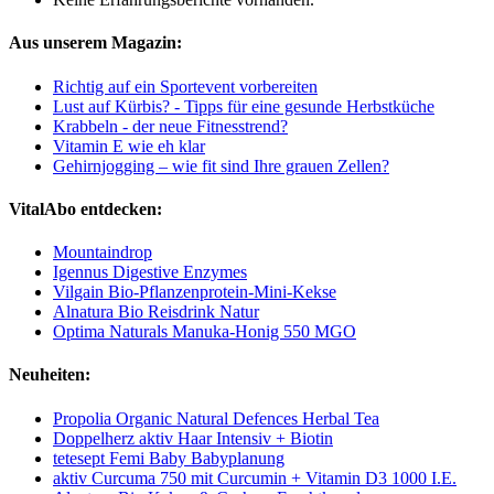
Aus unserem Magazin:
Richtig auf ein Sportevent vorbereiten
Lust auf Kürbis? - Tipps für eine gesunde Herbstküche
Krabbeln - der neue Fitnesstrend?
Vitamin E wie eh klar
Gehirnjogging – wie fit sind Ihre grauen Zellen?
VitalAbo entdecken:
Mountaindrop
Igennus Digestive Enzymes
Vilgain Bio-Pflanzenprotein-Mini-Kekse
Alnatura Bio Reisdrink Natur
Optima Naturals Manuka-Honig 550 MGO
Neuheiten:
Propolia Organic Natural Defences Herbal Tea
Doppelherz aktiv Haar Intensiv + Biotin
tetesept Femi Baby Babyplanung
aktiv Curcuma 750 mit Curcumin + Vitamin D3 1000 I.E.