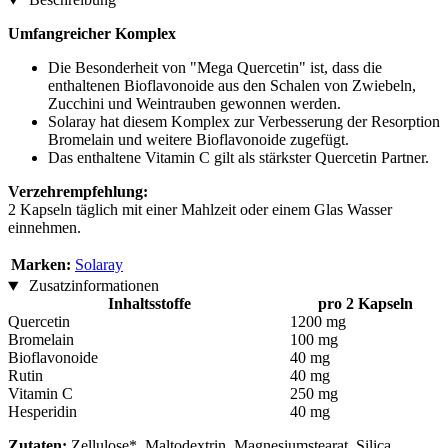
Umfangreicher Komplex
Die Besonderheit von "Mega Quercetin" ist, dass die
enthaltenen Bioflavonoide aus den Schalen von Zwiebeln,
Zucchini und Weintrauben gewonnen werden.
Solaray hat diesem Komplex zur Verbesserung der Resorption
Bromelain und weitere Bioflavonoide zugefügt.
Das enthaltene Vitamin C gilt als stärkster Quercetin Partner.
Verzehrempfehlung:
2 Kapseln täglich mit einer Mahlzeit oder einem Glas Wasser
einnehmen.
Marken:
Solaray
Zusatzinformationen
Inhaltsstoffe
pro 2 Kapseln
Quercetin
1200 mg
Bromelain
100 mg
Bioflavonoide
40 mg
Rutin
40 mg
Vitamin C
250 mg
Hesperidin
40 mg
Zutaten:
Zellulose*, Maltodextrin, Magnesiumstearat, Silica