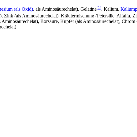
[1]
esium (als Oxid)
, als Aminosäurechelat), Gelatine
, Kalium,
Kaliump
t), Zink (als Aminosäurechelat), Kräutermischung (Petersilie, Alfalfa,
Aminosäurechelat), Borsäure, Kupfer (als Aminosäurechelat), Chrom (P
echelat)