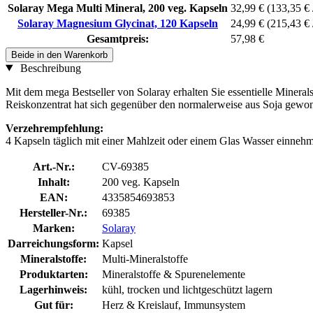
Solaray Mega Multi Mineral, 200 veg. Kapseln
32,99 €
(133,35 € 
Solaray Magnesium Glycinat, 120 Kapseln
24,99 €
(215,43 € 
Gesamtpreis:
57,98 €
Beide in den Warenkorb
Beschreibung
Mit dem mega Bestseller von Solaray erhalten Sie essentielle Mineral
Reiskonzentrat hat sich gegenüber den normalerweise aus Soja gewon
Verzehrempfehlung:
4 Kapseln täglich mit einer Mahlzeit oder einem Glas Wasser einneh
Art.-Nr.:
CV-69385
Inhalt:
200 veg. Kapseln
EAN:
4335854693853
Hersteller-Nr.:
69385
Marken:
Solaray
Darreichungsform:
Kapsel
Mineralstoffe:
Multi-Mineralstoffe
Produktarten:
Mineralstoffe & Spurenelemente
Lagerhinweis:
kühl, trocken und lichtgeschützt lagern
Gut für:
Herz & Kreislauf, Immunsystem