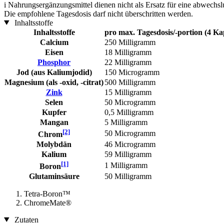
i
Nahrungsergänzungsmittel dienen nicht als Ersatz für eine abwechs
Die empfohlene Tagesdosis darf nicht überschritten werden.
Inhaltsstoffe
Inhaltsstoffe
pro max. Tagesdosis/-portion (4 Ka
Calcium
250 Milligramm
Eisen
18 Milligramm
Phosphor
22 Milligramm
Jod (aus Kaliumjodid)
150 Microgramm
Magnesium (als -oxid, -citrat)
500 Milligramm
Zink
15 Milligramm
Selen
50 Microgramm
Kupfer
0,5 Milligramm
Mangan
5 Milligramm
[2]
50 Microgramm
Chrom
Molybdän
46 Microgramm
Kalium
59 Milligramm
[1]
1 Milligramm
Boron
Glutaminsäure
50 Milligramm
Tetra-Boron™
ChromeMate®
Zutaten