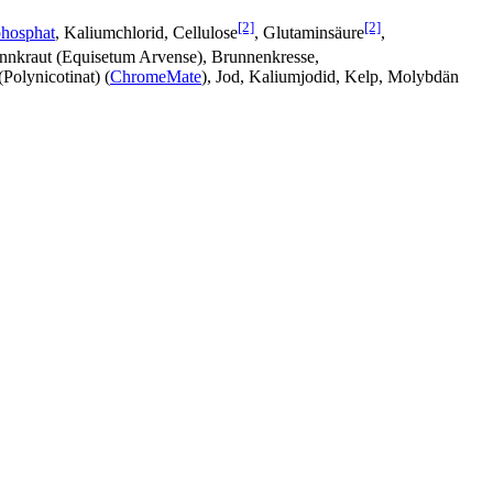
[2]
[2]
hosphat
, Kaliumchlorid, Cellulose
, Glutaminsäure
,
 Zinnkraut (Equisetum Arvense), Brunnenkresse,
olynicotinat) (
ChromeMate
), Jod, Kaliumjodid, Kelp, Molybdän