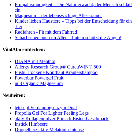
Frühjahrsmüdigkeit – Die Natur erwacht, der Mensch schläft
ein
Magnesium - der lebenswichtige Alleskönner
Kinder lieben Haustiere – Tipps bei der Entscheidung für ein
Tier
Radfahren - Fit mit dem Fahrrad!
Scharf sehen auch im Alter – Lutein schützt die Augen!
VitalAbo entdecken:
DIANA mit Menthol
Allergy Research Group® CurcuWIN® 500
Fushi Trockene Kopfhaut Kräutershampoo
Powerbar Powergel Fruit
nu3 Organic Magnesium
Neuheiten:
tetesept Verdauungsenzym Dual
Propolia Gel For Lighter Feeling Legs
aktiv Kollagenpulver Pfirsich-Eistee-Geschmack
Instick Himbeere
Doppelherz aktiv Melatonin Intense