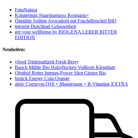
FutuNatura
Kräutermax Haarshampoo Rosmarin+
Ölmühle Solling Avocadoöl mit Fruchtfleischöl BIO
tetesept Duschbad Gelassenheit
get your wellbeing by BIOGENA LEBER BITTER
EDITION
Neuheiten:
yfood Trinkmahlzeit Fresh Berry
Bauck Mühle Bio Haferflocken Vollkorn Kleinblatt
Obsthof Retter Immun-Power Shot Ginger Bio
Instick Energy Cola-Orange
aktiv Coenzym Q10 + Magnesium + B-Vitamine EXTRA