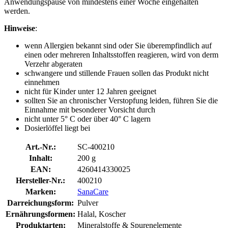
Anwendungspause von mindestens einer Woche eingehalten
werden.
Hinweise
:
wenn Allergien bekannt sind oder Sie überempfindlich auf
einen oder mehreren Inhaltsstoffen reagieren, wird von derm
Verzehr abgeraten
schwangere und stillende Frauen sollen das Produkt nicht
einnehmen
nicht für Kinder unter 12 Jahren geeignet
sollten Sie an chronischer Verstopfung leiden, führen Sie die
Einnahme mit besonderer Vorsicht durch
nicht unter 5° C oder über 40° C lagern
Dosierlöffel liegt bei
Art.-Nr.:
SC-400210
Inhalt:
200 g
EAN:
4260414330025
Hersteller-Nr.:
400210
Marken:
SanaCare
Darreichungsform:
Pulver
Ernährungsformen:
Halal, Koscher
Produktarten:
Mineralstoffe & Spurenelemente