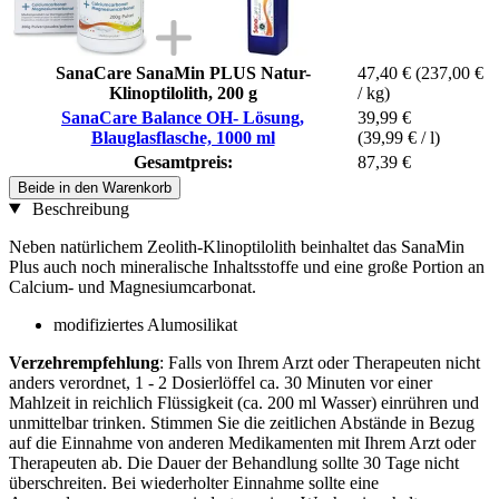
SanaCare SanaMin PLUS Natur-
47,40 €
(237,00 €
Klinoptilolith, 200 g
/ kg)
SanaCare Balance OH- Lösung,
39,99 €
Blauglasflasche, 1000 ml
(39,99 € / l)
Gesamtpreis:
87,39 €
Beide in den Warenkorb
Beschreibung
Neben natürlichem Zeolith-Klinoptilolith beinhaltet das SanaMin
Plus auch noch mineralische Inhaltsstoffe und eine große Portion an
Calcium- und Magnesiumcarbonat.
modifiziertes Alumosilikat
Verzehrempfehlung
: Falls von Ihrem Arzt oder Therapeuten nicht
anders verordnet, 1 - 2 Dosierlöffel ca. 30 Minuten vor einer
Mahlzeit in reichlich Flüssigkeit (ca. 200 ml Wasser) einrühren und
unmittelbar trinken. Stimmen Sie die zeitlichen Abstände in Bezug
auf die Einnahme von anderen Medikamenten mit Ihrem Arzt oder
Therapeuten ab. Die Dauer der Behandlung sollte 30 Tage nicht
überschreiten. Bei wiederholter Einnahme sollte eine