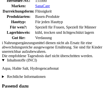
Hersteller-Nr.:
151000
Marken:
SanaCare
Darreichungsform:
Flüssigkeit
Produktarten:
Basen-Produkte
Hauttyp:
Für jeden Hauttyp
Für wen?:
Speziell für Frauen, Speziell für Männer
Lagerhinweis:
kühl, trocken und lichtgeschützt lagern
Gut für:
Verdauung
i
Nahrungsergänzungsmittel dienen nicht als Ersatz für eine
abwechslungsreiche ausgewogene Ernährung. Sie sind für Kinder
unerreichbar aufzubewahren.
Die empfohlene Tagesdosis darf nicht überschritten werden.
Inhaltsstoffe (INCI)
Aqua, Halite Salt, Hydrogencarbonat
Rechtliche Informationen
Passend dazu