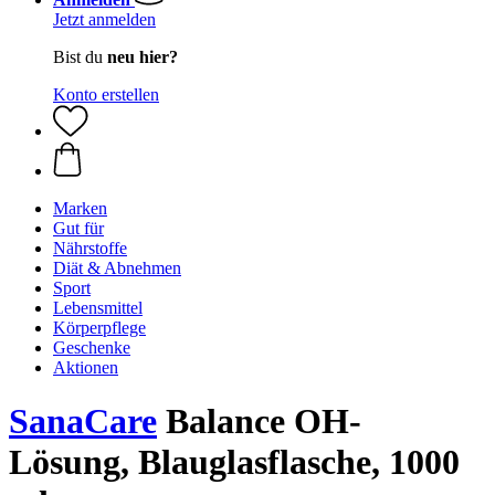
Jetzt anmelden
Bist du
neu hier?
Konto erstellen
Marken
Gut für
Nährstoffe
Diät & Abnehmen
Sport
Lebensmittel
Körperpflege
Geschenke
Aktionen
SanaCare
Balance OH-
Lösung, Blauglasflasche, 1000