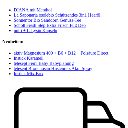
DIANA mit Menthol
La Saponaria osolebio Schützendes 3in1 Haaröl
Sonnentor Bio Sanddorn Genuss-Tee
Scholl Fresh Step Extra Frisch Fuß Deo
nutri + L-Lysin Kapseln
Neuheiten:
aktiv Magnesium 400 + B6 + B12 + Folsäure Direct
Instick Karamell
tetesept Femi Baby Babyplanung
tetesept Bronchosan Hustenreiz Akut Spray
Instick Mix-Box