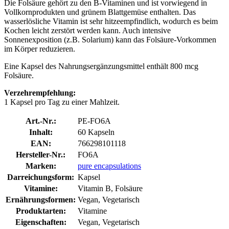
Die Folsäure gehört zu den B-Vitaminen und ist vorwiegend in
Vollkornprodukten und grünem Blattgemüse enthalten. Das
wasserlösliche Vitamin ist sehr hitzeempfindlich, wodurch es beim
Kochen leicht zerstört werden kann. Auch intensive
Sonnenexposition (z.B. Solarium) kann das Folsäure-Vorkommen
im Körper reduzieren.
Eine Kapsel des Nahrungsergänzungsmittel enthält 800 mcg
Folsäure.
Verzehrempfehlung:
1 Kapsel pro Tag zu einer Mahlzeit.
Art.-Nr.:
PE-FO6A
Inhalt:
60 Kapseln
EAN:
766298101118
Hersteller-Nr.:
FO6A
Marken:
pure encapsulations
Darreichungsform:
Kapsel
Vitamine:
Vitamin B, Folsäure
Ernährungsformen:
Vegan, Vegetarisch
Produktarten:
Vitamine
Eigenschaften:
Vegan, Vegetarisch