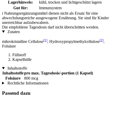
Lagerhinweis:
kühl, trocken und lichtgeschützt lagern
Gut für:
Immunsystem
i
Nahrungsergänzungsmittel dienen nicht als Ersatz für eine
abwechslungsreiche ausgewogene Ernährung. Sie sind für Kinder
unerreichbar aufzubewahren.
Die empfohlene Tagesdosis darf nicht überschritten werden.
Zutaten
[1]
[2]
mikrokristalline Cellulose
, Hydroxypropylmethylcellulose
,
Folsäure
Füllstoff
Kapselhülle
Inhaltsstoffe
Inhaltsstoffe
pro max. Tagesdosis/-portion (1 Kapsel)
Folsäure
800 mcg
Rechtliche Informationen
Passend dazu