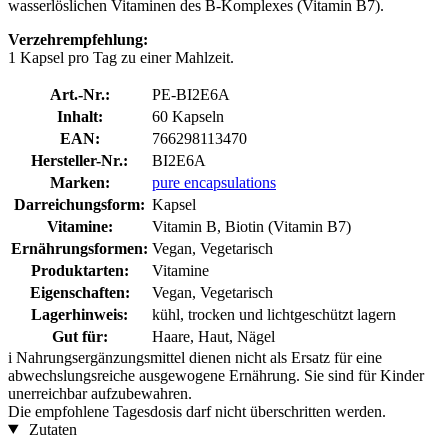
wasserlöslichen Vitaminen des B-Komplexes (Vitamin B7).
Verzehrempfehlung:
1 Kapsel pro Tag zu einer Mahlzeit.
Art.-Nr.:
PE-BI2E6A
Inhalt:
60 Kapseln
EAN:
766298113470
Hersteller-Nr.:
BI2E6A
Marken:
pure encapsulations
Darreichungsform:
Kapsel
Vitamine:
Vitamin B, Biotin (Vitamin B7)
Ernährungsformen:
Vegan, Vegetarisch
Produktarten:
Vitamine
Eigenschaften:
Vegan, Vegetarisch
Lagerhinweis:
kühl, trocken und lichtgeschützt lagern
Gut für:
Haare, Haut, Nägel
i
Nahrungsergänzungsmittel dienen nicht als Ersatz für eine
abwechslungsreiche ausgewogene Ernährung. Sie sind für Kinder
unerreichbar aufzubewahren.
Die empfohlene Tagesdosis darf nicht überschritten werden.
Zutaten