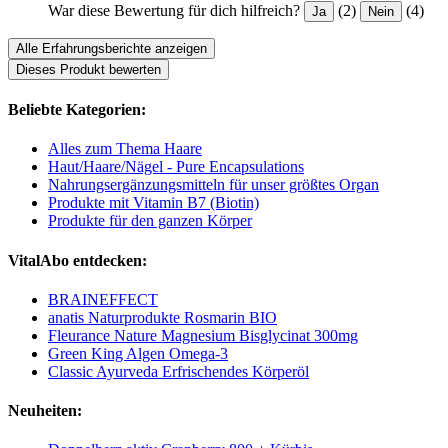
War diese Bewertung für dich hilfreich?
(2)
(4)
Ja
Nein
Alle Erfahrungsberichte anzeigen
Dieses Produkt bewerten
Beliebte Kategorien:
Alles zum Thema Haare
Haut/Haare/Nägel - Pure Encapsulations
Nahrungsergänzungsmitteln für unser größtes Organ
Produkte mit Vitamin B7 (Biotin)
Produkte für den ganzen Körper
VitalAbo entdecken:
BRAINEFFECT
anatis Naturprodukte Rosmarin BIO
Fleurance Nature Magnesium Bisglycinat 300mg
Green King Algen Omega-3
Classic Ayurveda Erfrischendes Körperöl
Neuheiten: