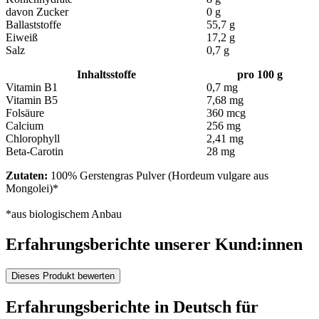
davon Zucker
0 g
Ballaststoffe
55,7 g
Eiweiß
17,2 g
Salz
0,7 g
Inhaltsstoffe
pro 100 g
Vitamin B1
0,7 mg
Vitamin B5
7,68 mg
Folsäure
360 mcg
Calcium
256 mg
Chlorophyll
2,41 mg
Beta-Carotin
28 mg
Zutaten:
100% Gerstengras Pulver (Hordeum vulgare aus
Mongolei)*
*aus biologischem Anbau
Erfahrungsberichte unserer Kund:innen
Dieses Produkt bewerten
Erfahrungsberichte in Deutsch für