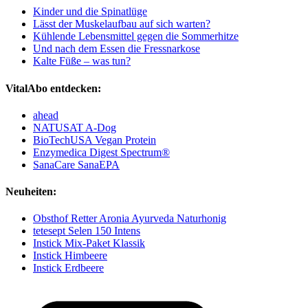
Kinder und die Spinatlüge
Lässt der Muskelaufbau auf sich warten?
Kühlende Lebensmittel gegen die Sommerhitze
Und nach dem Essen die Fressnarkose
Kalte Füße – was tun?
VitalAbo entdecken:
ahead
NATUSAT A-Dog
BioTechUSA Vegan Protein
Enzymedica Digest Spectrum®
SanaCare SanaEPA
Neuheiten:
Obsthof Retter Aronia Ayurveda Naturhonig
tetesept Selen 150 Intens
Instick Mix-Paket Klassik
Instick Himbeere
Instick Erdbeere