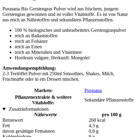
Purasana Bio Gerstengras Pulver wird aus frischem, jungem
Gerstengras gewonnen und ist voller Vitalstoffe. Es ist von Natur
aus reich an Nährstoffen und sekundären Pflanzenstoffen.
100 % biologisches und unbearbeitetes Gerstengraspulver
reich an Ballaststoffen
reich an Folsäure
reich an Eisen
reich an Mineralien und Vitaminen
Hordeum vulgare, Herkunft: Mongolei
Anwendungsempfehlung:
2-3 Teelöffel Pulver mit 250ml Smoothies, Shakes, Milch,
Fruchtsäfte oder in ein Dessert mischen.
Marken:
Purasana
Pflanzenextrakte & weitere
Sekundäre Pflanzenstoffe
Vitalstoffe:
Zusatzinformationen
Nährwerte
pro 100 g
Brennwert
268 kcal
Fett
4,3 g
davon gesättigte Fettsäuren
0,8 g
Kohlenhydrate
8 g