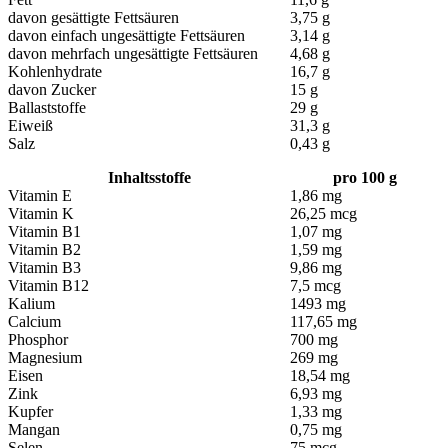
davon gesättigte Fettsäuren
3,75 g
davon einfach ungesättigte Fettsäuren
3,14 g
davon mehrfach ungesättigte Fettsäuren
4,68 g
Kohlenhydrate
16,7 g
davon Zucker
15 g
Ballaststoffe
29 g
Eiweiß
31,3 g
Salz
0,43 g
Inhaltsstoffe
pro 100 g
Vitamin E
1,86 mg
Vitamin K
26,25 mcg
Vitamin B1
1,07 mg
Vitamin B2
1,59 mg
Vitamin B3
9,86 mg
Vitamin B12
7,5 mcg
Kalium
1493 mg
Calcium
117,65 mg
Phosphor
700 mg
Magnesium
269 mg
Eisen
18,54 mg
Zink
6,93 mg
Kupfer
1,33 mg
Mangan
0,75 mg
Selen
75 mcg