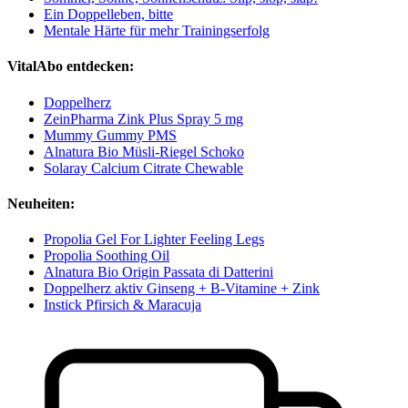
Ein Doppelleben, bitte
Mentale Härte für mehr Trainingserfolg
VitalAbo entdecken:
Doppelherz
ZeinPharma Zink Plus Spray 5 mg
Mummy Gummy PMS
Alnatura Bio Müsli-Riegel Schoko
Solaray Calcium Citrate Chewable
Neuheiten:
Propolia Gel For Lighter Feeling Legs
Propolia Soothing Oil
Alnatura Bio Origin Passata di Datterini
Doppelherz aktiv Ginseng + B-Vitamine + Zink
Instick Pfirsich & Maracuja