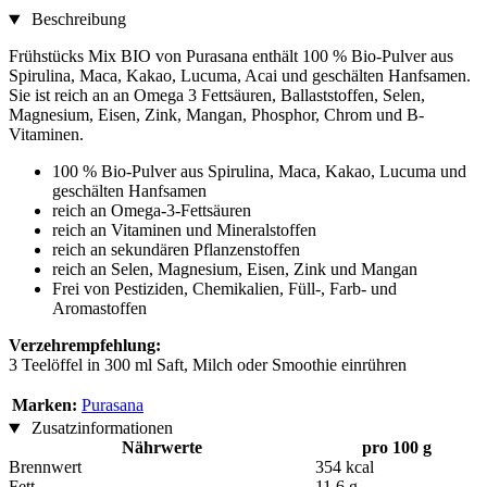
Beschreibung
Frühstücks Mix BIO von Purasana enthält 100 % Bio-Pulver aus
Spirulina, Maca, Kakao, Lucuma, Acai und geschälten Hanfsamen.
Sie ist reich an an Omega 3 Fettsäuren, Ballaststoffen, Selen,
Magnesium, Eisen, Zink, Mangan, Phosphor, Chrom und B-
Vitaminen.
100 % Bio-Pulver aus Spirulina, Maca, Kakao, Lucuma und
geschälten Hanfsamen
reich an Omega-3-Fettsäuren
reich an Vitaminen und Mineralstoffen
reich an sekundären Pflanzenstoffen
reich an Selen, Magnesium, Eisen, Zink und Mangan
Frei von Pestiziden, Chemikalien, Füll-, Farb- und
Aromastoffen
Verzehrempfehlung:
3 Teelöffel in 300 ml Saft, Milch oder Smoothie einrühren
Marken:
Purasana
Zusatzinformationen
Nährwerte
pro 100 g
Brennwert
354 kcal
Fett
11,6 g