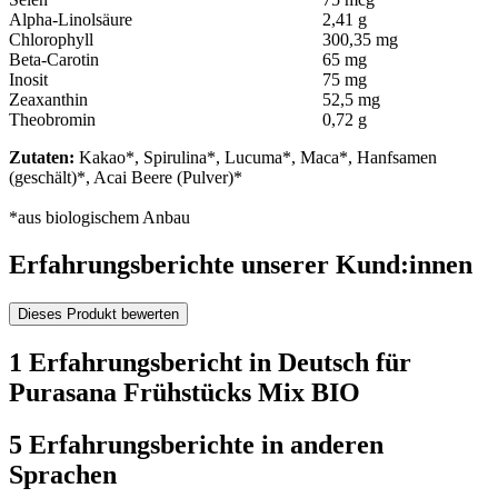
Alpha-Linolsäure
2,41 g
Chlorophyll
300,35 mg
Beta-Carotin
65 mg
Inosit
75 mg
Zeaxanthin
52,5 mg
Theobromin
0,72 g
Zutaten:
Kakao*, Spirulina*, Lucuma*, Maca*, Hanfsamen
(geschält)*, Acai Beere (Pulver)*
*aus biologischem Anbau
Erfahrungsberichte unserer Kund:innen
Dieses Produkt bewerten
1 Erfahrungsbericht in Deutsch für
Purasana Frühstücks Mix BIO
5 Erfahrungsberichte in anderen
Sprachen