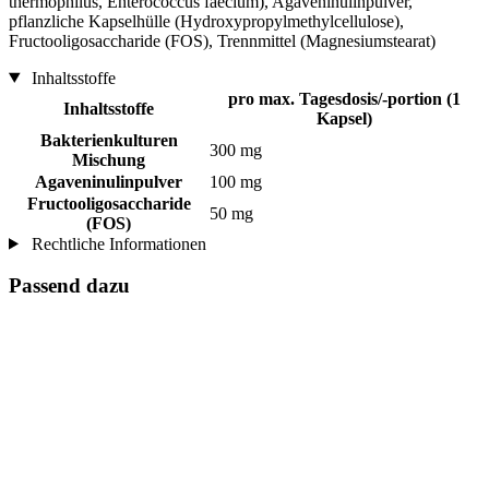
thermophilus, Enterococcus faecium), Agaveninulinpulver,
pflanzliche Kapselhülle (Hydroxypropylmethylcellulose),
Fructooligosaccharide (FOS), Trennmittel (Magnesiumstearat)
Inhaltsstoffe
pro max. Tagesdosis/-portion (1
Inhaltsstoffe
Kapsel)
Bakterienkulturen
300 mg
Mischung
Agaveninulinpulver
100 mg
Fructooligosaccharide
50 mg
(FOS)
Rechtliche Informationen
Passend dazu