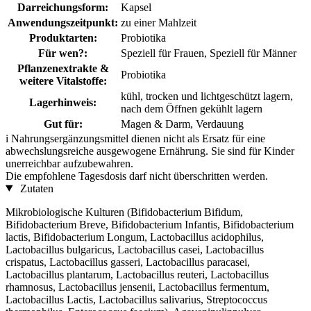
Darreichungsform:
Kapsel
Anwendungszeitpunkt:
zu einer Mahlzeit
Produktarten:
Probiotika
Für wen?:
Speziell für Frauen, Speziell für Männer
Pflanzenextrakte &
Probiotika
weitere Vitalstoffe:
kühl, trocken und lichtgeschützt lagern,
Lagerhinweis:
nach dem Öffnen gekühlt lagern
Gut für:
Magen & Darm, Verdauung
i
Nahrungsergänzungsmittel dienen nicht als Ersatz für eine
abwechslungsreiche ausgewogene Ernährung. Sie sind für Kinder
unerreichbar aufzubewahren.
Die empfohlene Tagesdosis darf nicht überschritten werden.
Zutaten
Mikrobiologische Kulturen (Bifidobacterium Bifidum,
Bifidobacterium Breve, Bifidobacterium Infantis, Bifidobacterium
lactis, Bifidobacterium Longum, Lactobacillus acidophilus,
Lactobacillus bulgaricus, Lactobacillus casei, Lactobacillus
crispatus, Lactobacillus gasseri, Lactobacillus paracasei,
Lactobacillus plantarum, Lactobacillus reuteri, Lactobacillus
rhamnosus, Lactobacillus jensenii, Lactobacillus fermentum,
Lactobacillus Lactis, Lactobacillus salivarius, Streptococcus