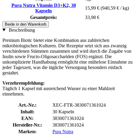
Pura Nutra Vitamin D3+K2, 30
15,99 €
(940,59 € / kg)
Kapseln
Gesamtpreis:
33,98 €
Beide in den Warenkorb
Beschreibung
Premium Biotic bietet eine Kombination aus zahlreichen
mikrobiologischen Kulturen. Die Rezeptur setzt sich aus zwanzig
verschiedenen Stämmen zusammen und wird durch die Zugabe von
Inulin sowie Fructo-Oligosacchariden (FOS) ergänzt. Die
unkomplizierte Handhabung ermöglicht eine mühelose Einnahme zu
jeder Tageszeit, was die tägliche Versorgung besonders einfach
gestaltet.
Verzehrempfehlung:
Täglich 1 Kapsel mit ausreichend Wasser zu einer Mahlzeit
einnehmen.
Art.-Nr.:
XEC-FTR-3830071361024
Inhalt:
30 Kapseln
EAN:
3830071361024
Hersteller-Nr.:
3830071361024
Marken:
Pura Nutra