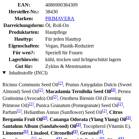
EAN:
4086900384309
Hersteller-Nr.:
38430
Marken:
PRIMAVERA
Darreichungsform:
Öl, Roll-On
Produktarten:
Hautpflege
Hauttyp:
Für jeden Hauttyp
Eigenschaften:
Vegan, Plastik-Reduziert
Für wen?:
Speziell für Frauen
Lagerhinweis:
kühl, trocken und lichtgeschützt lagern
Gut für:
Zyklus & Menstruation
Inhaltsstoffe (INCI)
[2]
Ricinus Communis Seed Oil
, Prunus Amygdalus Dulcis (Sweet
[2]
[2]
Almond) Seed Oil
,
Macadamia Ternifolia Seed Oil
, Persea
[2]
Gratissima (Avocado) Oil
, Onothera Biennis Oil (Evening
[2]
[2]
Primrose Oil)
, Punica Granatum (Pomegranate) Seed Oil
,
[1]
[2]
Parfum
, Helianthus Annus (Sunflower) Seed Oil
,
Citrus
[2]
[2]
Bergamia Fruit Oil
,
Cananga Odorata (Ylang Ylang) Oil
,
[2]
Santalum Album (Sandalwood) Oil
, Tocopherol (Vitamin E),
[1]
[1]
[1]
Limonene
,
Linalool
,
Citronellol
,
Geraniol
,
[1]
[1]
[1]
[1]