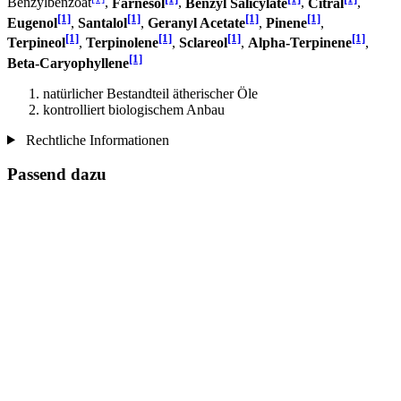
Benzylbenzoat
,
Farnesol
,
Benzyl Salicylate
,
Citral
,
[1]
[1]
[1]
[1]
Eugenol
,
Santalol
,
Geranyl Acetate
,
Pinene
,
[1]
[1]
[1]
[1]
Terpineol
,
Terpinolene
,
Sclareol
,
Alpha-Terpinene
,
[1]
Beta-Caryophyllene
natürlicher Bestandteil ätherischer Öle
kontrolliert biologischem Anbau
Rechtliche Informationen
Passend dazu