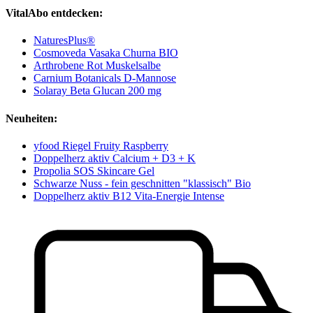
VitalAbo entdecken:
NaturesPlus®
Cosmoveda Vasaka Churna BIO
Arthrobene Rot Muskelsalbe
Carnium Botanicals D-Mannose
Solaray Beta Glucan 200 mg
Neuheiten:
yfood Riegel Fruity Raspberry
Doppelherz aktiv Calcium + D3 + K
Propolia SOS Skincare Gel
Schwarze Nuss - fein geschnitten "klassisch" Bio
Doppelherz aktiv B12 Vita-Energie Intense