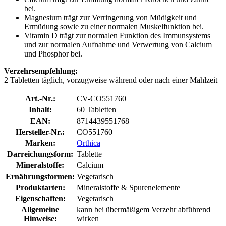
bei.
Magnesium trägt zur Verringerung von Müdigkeit und
Ermüdung sowie zu einer normalen Muskelfunktion bei.
Vitamin D trägt zur normalen Funktion des Immunsystems
und zur normalen Aufnahme und Verwertung von Calcium
und Phosphor bei.
Verzehrsempfehlung:
2 Tabletten täglich, vorzugweise während oder nach einer Mahlzeit
Art.-Nr.:
CV-CO551760
Inhalt:
60 Tabletten
EAN:
8714439551768
Hersteller-Nr.:
CO551760
Marken:
Orthica
Darreichungsform:
Tablette
Mineralstoffe:
Calcium
Ernährungsformen:
Vegetarisch
Produktarten:
Mineralstoffe & Spurenelemente
Eigenschaften:
Vegetarisch
Allgemeine
kann bei übermäßigem Verzehr abführend
Hinweise:
wirken