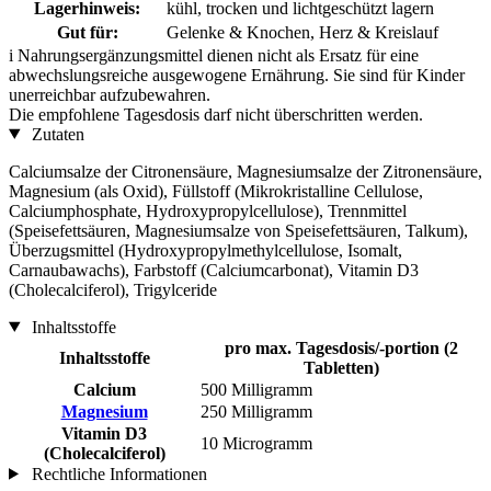
Lagerhinweis:
kühl, trocken und lichtgeschützt lagern
Gut für:
Gelenke & Knochen, Herz & Kreislauf
i
Nahrungsergänzungsmittel dienen nicht als Ersatz für eine
abwechslungsreiche ausgewogene Ernährung. Sie sind für Kinder
unerreichbar aufzubewahren.
Die empfohlene Tagesdosis darf nicht überschritten werden.
Zutaten
Calciumsalze der Citronensäure, Magnesiumsalze der Zitronensäure,
Magnesium (als Oxid), Füllstoff (Mikrokristalline Cellulose,
Calciumphosphate, Hydroxypropylcellulose), Trennmittel
(Speisefettsäuren, Magnesiumsalze von Speisefettsäuren, Talkum),
Überzugsmittel (Hydroxypropylmethylcellulose, Isomalt,
Carnaubawachs), Farbstoff (Calciumcarbonat), Vitamin D3
(Cholecalciferol), Trigylceride
Inhaltsstoffe
pro max. Tagesdosis/-portion (2
Inhaltsstoffe
Tabletten)
Calcium
500 Milligramm
Magnesium
250 Milligramm
Vitamin D3
10 Microgramm
(Cholecalciferol)
Rechtliche Informationen