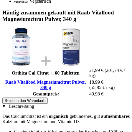
Vegetarisch
Häufig zusammen gekauft mit Raab Vitalfood
Magnesiumcitrat Pulver, 340 g
21,99 €
(201,74 € /
Orthica Cal Citrat +, 60 Tabletten
kg)
Raab Vitalfood Magnesiumcitrat Pulver,
18,99 €
340 g
(55,85 € / kg)
Gesamtpreis:
40,98 €
Beide in den Warenkorb
Beschreibung
Das Calciumcitrat ist ein
organisch
gebundenes, gut
aufnehmbares
Kalzium mit Magnesium und Vitamin D3.
Calcium trägt zur Erhaltung normaler Knochen und Zähne