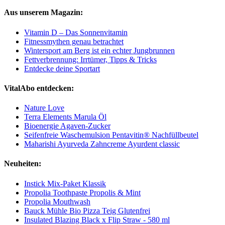
Aus unserem Magazin:
Vitamin D – Das Sonnenvitamin
Fitnessmythen genau betrachtet
Wintersport am Berg ist ein echter Jungbrunnen
Fettverbrennung: Irrtümer, Tipps & Tricks
Entdecke deine Sportart
VitalAbo entdecken:
Nature Love
Terra Elements Marula Öl
Bioenergie Agaven-Zucker
Seifenfreie Waschemulsion Pentavitin® Nachfüllbeutel
Maharishi Ayurveda Zahncreme Ayurdent classic
Neuheiten:
Instick Mix-Paket Klassik
Propolia Toothpaste Propolis & Mint
Propolia Mouthwash
Bauck Mühle Bio Pizza Teig Glutenfrei
Insulated Blazing Black x Flip Straw - 580 ml