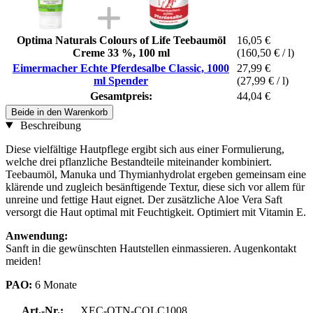
Optima Naturals Colours of Life Teebaumöl
16,05 €
Creme 33 %, 100 ml
(160,50 € / l)
Eimermacher Echte Pferdesalbe Classic, 1000
27,99 €
ml Spender
(27,99 € / l)
Gesamtpreis:
44,04 €
Beide in den Warenkorb
Beschreibung
Diese vielfältige Hautpflege ergibt sich aus einer Formulierung,
welche drei pflanzliche Bestandteile miteinander kombiniert.
Teebaumöl, Manuka und Thymianhydrolat ergeben gemeinsam eine
klärende und zugleich besänftigende Textur, diese sich vor allem für
unreine und fettige Haut eignet. Der zusätzliche Aloe Vera Saft
versorgt die Haut optimal mit Feuchtigkeit. Optimiert mit Vitamin E.
Anwendung:
Sanft in die gewünschten Hautstellen einmassieren. Augenkontakt
meiden!
PAO:
6 Monate
Art.-Nr.:
XEC-OTN-COLC1008