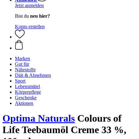
Jetzt anmelden
Bist du
neu hier?
Konto erstellen
Marken
Gut für
Nährstoffe
Diät & Abnehmen
Sport
Lebensmittel
Körperpflege
Geschenke
Aktionen
Optima Naturals
Colours of
Life Teebaumöl Creme 33 %,