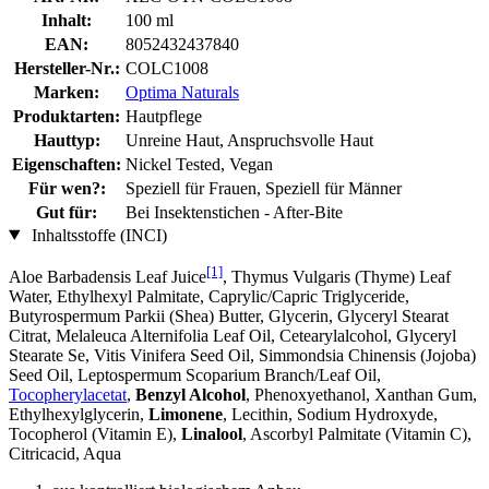
Inhalt:
100 ml
EAN:
8052432437840
Hersteller-Nr.:
COLC1008
Marken:
Optima Naturals
Produktarten:
Hautpflege
Hauttyp:
Unreine Haut, Anspruchsvolle Haut
Eigenschaften:
Nickel Tested, Vegan
Für wen?:
Speziell für Frauen, Speziell für Männer
Gut für:
Bei Insektenstichen - After-Bite
Inhaltsstoffe (INCI)
[1]
Aloe Barbadensis Leaf Juice
, Thymus Vulgaris (Thyme) Leaf
Water, Ethylhexyl Palmitate, Caprylic/Capric Triglyceride,
Butyrospermum Parkii (Shea) Butter, Glycerin, Glyceryl Stearat
Citrat, Melaleuca Alternifolia Leaf Oil, Cetearylalcohol, Glyceryl
Stearate Se, Vitis Vinifera Seed Oil, Simmondsia Chinensis (Jojoba)
Seed Oil, Leptospermum Scoparium Branch/Leaf Oil,
Tocopherylacetat
,
Benzyl Alcohol
, Phenoxyethanol, Xanthan Gum,
Ethylhexylglycerin,
Limonene
, Lecithin, Sodium Hydroxyde,
Tocopherol (Vitamin E),
Linalool
, Ascorbyl Palmitate (Vitamin C),
Citricacid, Aqua