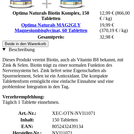
Optima Naturals Biotin Komplex, 150
12,99 €
(866,00
Tabletten
€ / kg)
Optima Naturals MAG2GLY
19,99 €
Magnesiumbisglycinat, 60 Tabletten
(370,19 € / kg)
Gesamtpreis:
32,98 €
Beide in den Warenkorb
Beschreibung
Dieses Produkt vereint Biotin, auch als Vitamin B8 bekannt, mit
Zink & Selen. Biotin trägt zu einer normalen Funktion des
Nervensystems bei. Zink liefert seine Eigenschaften als
Spurenelement, Selen ist ein Antioxidant. Die kompakte
Tablettenform ermöglicht eine einfache Einnahme und eine
problemlose Integration in den Tag.
Verzehrempfehlung:
Täglich 1 Tablette einnehmen.
Art.-Nr.:
XEC-OTN-NVI11071
Inhalt:
150 Tabletten
EAN:
8052432439134
Hersteller-Nr.:
NVI11071