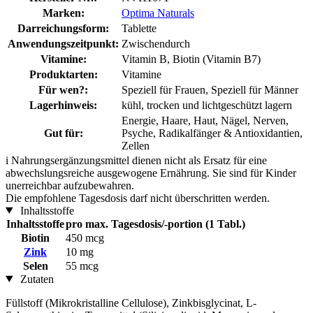
Marken:
Optima Naturals
Darreichungsform:
Tablette
Anwendungszeitpunkt:
Zwischendurch
Vitamine:
Vitamin B, Biotin (Vitamin B7)
Produktarten:
Vitamine
Für wen?:
Speziell für Frauen, Speziell für Männer
Lagerhinweis:
kühl, trocken und lichtgeschützt lagern
Energie, Haare, Haut, Nägel, Nerven,
Gut für:
Psyche, Radikalfänger & Antioxidantien,
Zellen
i
Nahrungsergänzungsmittel dienen nicht als Ersatz für eine
abwechslungsreiche ausgewogene Ernährung. Sie sind für Kinder
unerreichbar aufzubewahren.
Die empfohlene Tagesdosis darf nicht überschritten werden.
Inhaltsstoffe
Inhaltsstoffe
pro max. Tagesdosis/-portion (1 Tabl.)
Biotin
450 mcg
Zink
10 mg
Selen
55 mcg
Zutaten
Füllstoff (Mikrokristalline Cellulose), Zinkbisglycinat, L-