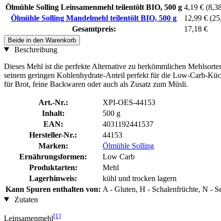
Ölmühle Solling Leinsamenmehl teilentölt BIO, 500 g
4,19 €
(8,38
Ölmühle Solling Mandelmehl teilentölt BIO, 500 g
12,99 €
(25
Gesamtpreis:
17,18 €
Beide in den Warenkorb
Beschreibung
Dieses Mehl ist die perfekte Alternative zu herkömmlichen Mehlsorte
seinem geringen Kohlenhydrate-Anteil perfekt für die Low-Carb-Küch
für Brot, feine Backwaren oder auch als Zusatz zum Müsli.
Art.-Nr.:
XPI-OES-44153
Inhalt:
500 g
EAN:
4031192441537
Hersteller-Nr.:
44153
Marken:
Ölmühle Solling
Ernährungsformen:
Low Carb
Produktarten:
Mehl
Lagerhinweis:
kühl und trocken lagern
Kann Spuren enthalten von:
A - Gluten, H - Schalenfrüchte, N -
Zutaten
[1]
Leinsamenmehl