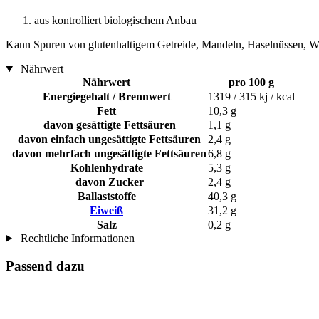
aus kontrolliert biologischem Anbau
Kann Spuren von glutenhaltigem Getreide, Mandeln, Haselnüssen, Wa
Nährwert
Nährwert
pro 100 g
Energiegehalt / Brennwert
1319 / 315 kj / kcal
Fett
10,3 g
davon gesättigte Fettsäuren
1,1 g
davon einfach ungesättigte Fettsäuren
2,4 g
davon mehrfach ungesättigte Fettsäuren
6,8 g
Kohlenhydrate
5,3 g
davon Zucker
2,4 g
Ballaststoffe
40,3 g
Eiweiß
31,2 g
Salz
0,2 g
Rechtliche Informationen
Passend dazu