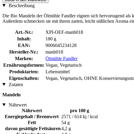
Beschreibung
Die Bio Mandeln der Ölmühle Fandler eignen sich hervorragend als k
Außerdem schmecken sie mit ihrem zarten, leicht süßlichen Aroma e
Art.-Nr.:
XPI-OEF-manb018
Inhalt:
180 g
EAN:
9006045234128
Hersteller-Nr.:
manb018
Marken:
Ölmühle Fandler
Ernährungsformen:
Vegan, Vegetarisch
Produktarten:
Lebensmittel
Eigenschaften:
Vegan, Vegetarisch, OHNE Konservierungsstoff
Zutaten
Mandeln
Nährwert
Nährwert
pro 100 g
Energiegehalt / Brennwert
2571 / 614 kj / kcal
Fett
54 g
davon gesättigte Fettsäuren
4,2 g