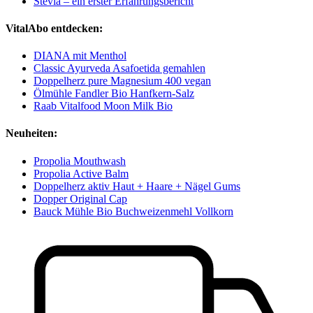
Stevia – ein erster Erfahrungsbericht
VitalAbo entdecken:
DIANA mit Menthol
Classic Ayurveda Asafoetida gemahlen
Doppelherz pure Magnesium 400 vegan
Ölmühle Fandler Bio Hanfkern-Salz
Raab Vitalfood Moon Milk Bio
Neuheiten:
Propolia Mouthwash
Propolia Active Balm
Doppelherz aktiv Haut + Haare + Nägel Gums
Dopper Original Cap
Bauck Mühle Bio Buchweizenmehl Vollkorn