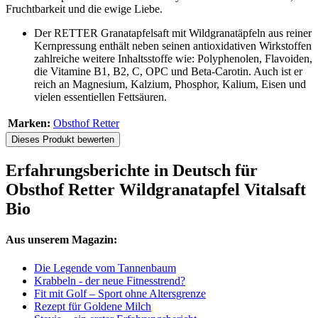
Fruchtbarkeit und die ewige Liebe.
Der RETTER Granatapfelsaft mit Wildgranatäpfeln aus reiner
Kernpressung enthält neben seinen antioxidativen Wirkstoffen
zahlreiche weitere Inhaltsstoffe wie: Polyphenolen, Flavoiden,
die Vitamine B1, B2, C, OPC und Beta-Carotin. Auch ist er
reich an Magnesium, Kalzium, Phosphor, Kalium, Eisen und
vielen essentiellen Fettsäuren.
Marken:
Obsthof Retter
Dieses Produkt bewerten
Erfahrungsberichte in Deutsch für
Obsthof Retter Wildgranatapfel Vitalsaft
Bio
Aus unserem Magazin:
Die Legende vom Tannenbaum
Krabbeln - der neue Fitnesstrend?
Fit mit Golf – Sport ohne Altersgrenze
Rezept für Goldene Milch