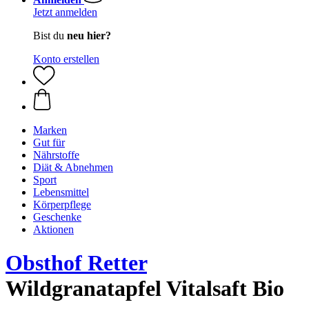
Jetzt anmelden
Bist du
neu hier?
Konto erstellen
Marken
Gut für
Nährstoffe
Diät & Abnehmen
Sport
Lebensmittel
Körperpflege
Geschenke
Aktionen
Obsthof Retter
Wildgranatapfel Vitalsaft Bio