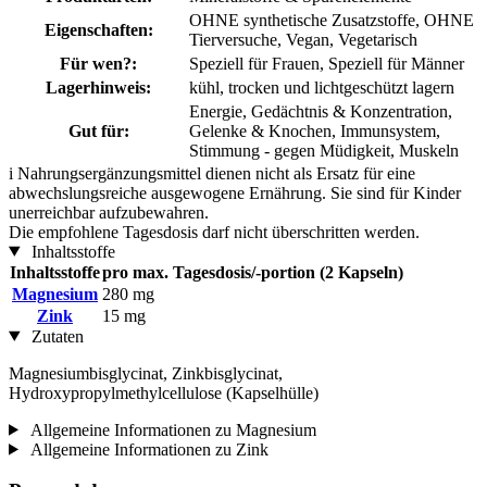
OHNE synthetische Zusatzstoffe, OHNE
Eigenschaften:
Tierversuche, Vegan, Vegetarisch
Für wen?:
Speziell für Frauen, Speziell für Männer
Lagerhinweis:
kühl, trocken und lichtgeschützt lagern
Energie, Gedächtnis & Konzentration,
Gut für:
Gelenke & Knochen, Immunsystem,
Stimmung - gegen Müdigkeit, Muskeln
i
Nahrungsergänzungsmittel dienen nicht als Ersatz für eine
abwechslungsreiche ausgewogene Ernährung. Sie sind für Kinder
unerreichbar aufzubewahren.
Die empfohlene Tagesdosis darf nicht überschritten werden.
Inhaltsstoffe
Inhaltsstoffe
pro max. Tagesdosis/-portion (2 Kapseln)
Magnesium
280 mg
Zink
15 mg
Zutaten
Magnesiumbisglycinat, Zinkbisglycinat,
Hydroxypropylmethylcellulose (Kapselhülle)
Allgemeine Informationen zu Magnesium
Allgemeine Informationen zu Zink