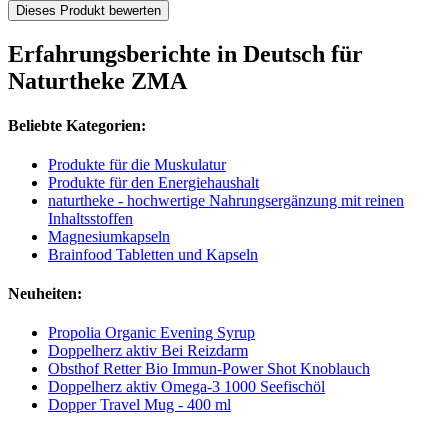
Dieses Produkt bewerten
Erfahrungsberichte in Deutsch für
Naturtheke ZMA
Beliebte Kategorien:
Produkte für die Muskulatur
Produkte für den Energiehaushalt
naturtheke - hochwertige Nahrungsergänzung mit reinen
Inhaltsstoffen
Magnesiumkapseln
Brainfood Tabletten und Kapseln
Neuheiten:
Propolia Organic Evening Syrup
Doppelherz aktiv Bei Reizdarm
Obsthof Retter Bio Immun-Power Shot Knoblauch
Doppelherz aktiv Omega-3 1000 Seefischöl
Dopper Travel Mug - 400 ml