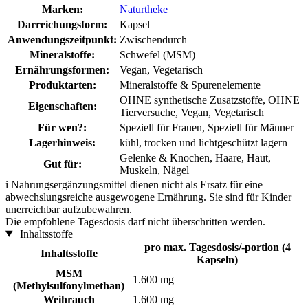
Marken:
Naturtheke
Darreichungsform:
Kapsel
Anwendungszeitpunkt:
Zwischendurch
Mineralstoffe:
Schwefel (MSM)
Ernährungsformen:
Vegan, Vegetarisch
Produktarten:
Mineralstoffe & Spurenelemente
OHNE synthetische Zusatzstoffe, OHNE
Eigenschaften:
Tierversuche, Vegan, Vegetarisch
Für wen?:
Speziell für Frauen, Speziell für Männer
Lagerhinweis:
kühl, trocken und lichtgeschützt lagern
Gelenke & Knochen, Haare, Haut,
Gut für:
Muskeln, Nägel
i
Nahrungsergänzungsmittel dienen nicht als Ersatz für eine
abwechslungsreiche ausgewogene Ernährung. Sie sind für Kinder
unerreichbar aufzubewahren.
Die empfohlene Tagesdosis darf nicht überschritten werden.
Inhaltsstoffe
pro max. Tagesdosis/-portion (4
Inhaltsstoffe
Kapseln)
MSM
1.600 mg
(Methylsulfonylmethan)
Weihrauch
1.600 mg