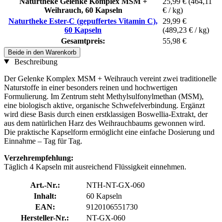
Naturtheke Gelenke Komplex MSM +
25,99 €
(464,11
Weihrauch, 60 Kapseln
€ / kg)
Naturtheke Ester-C (gepuffertes Vitamin C),
29,99 €
60 Kapseln
(489,23 € / kg)
Gesamtpreis:
55,98 €
Beide in den Warenkorb
Beschreibung
Der Gelenke Komplex MSM + Weihrauch vereint zwei traditionelle
Naturstoffe in einer besonders reinen und hochwertigen
Formulierung. Im Zentrum steht Methylsulfonylmethan (MSM),
eine biologisch aktive, organische Schwefelverbindung. Ergänzt
wird diese Basis durch einen erstklassigen Boswellia-Extrakt, der
aus dem natürlichen Harz des Weihrauchbaums gewonnen wird.
Die praktische Kapselform ermöglicht eine einfache Dosierung und
Einnahme – Tag für Tag.
Verzehrempfehlung:
Täglich 4 Kapseln mit ausreichend Flüssigkeit einnehmen.
Art.-Nr.:
NTH-NT-GX-060
Inhalt:
60 Kapseln
EAN:
9120106551730
Hersteller-Nr.:
NT-GX-060