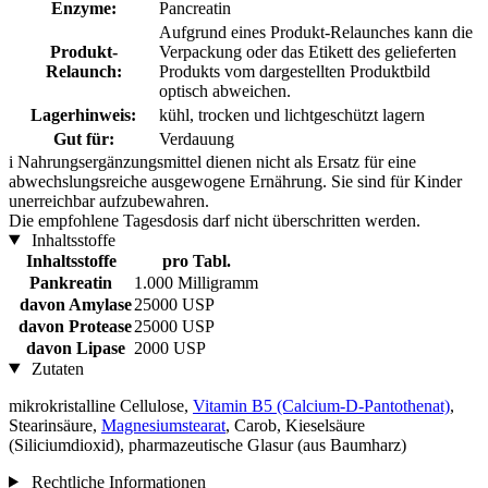
Enzyme:
Pancreatin
Aufgrund eines Produkt-Relaunches kann die
Produkt-
Verpackung oder das Etikett des gelieferten
Relaunch:
Produkts vom dargestellten Produktbild
optisch abweichen.
Lagerhinweis:
kühl, trocken und lichtgeschützt lagern
Gut für:
Verdauung
i
Nahrungsergänzungsmittel dienen nicht als Ersatz für eine
abwechslungsreiche ausgewogene Ernährung. Sie sind für Kinder
unerreichbar aufzubewahren.
Die empfohlene Tagesdosis darf nicht überschritten werden.
Inhaltsstoffe
Inhaltsstoffe
pro Tabl.
Pankreatin
1.000 Milligramm
davon Amylase
25000 USP
davon Protease
25000 USP
davon Lipase
2000 USP
Zutaten
mikrokristalline Cellulose,
Vitamin B5 (Calcium-D-Pantothenat)
,
Stearinsäure,
Magnesiumstearat
, Carob, Kieselsäure
(Siliciumdioxid), pharmazeutische Glasur (aus Baumharz)
Rechtliche Informationen