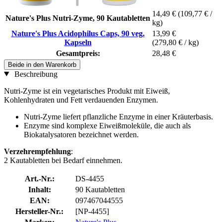
14,49 €
(109,77 € /
Nature's Plus Nutri-Zyme, 90 Kautabletten
kg)
Nature's Plus Acidophilus Caps, 90 veg.
13,99 €
Kapseln
(279,80 € / kg)
Gesamtpreis:
28,48 €
Beide in den Warenkorb
Beschreibung
Nutri-Zyme ist ein vegetarisches Produkt mit Eiweiß,
Kohlenhydraten und Fett verdauenden Enzymen.
Nutri-Zyme liefert pflanzliche Enzyme in einer Kräuterbasis.
Enzyme sind komplexe Eiweißmoleküle, die auch als
Biokatalysatoren bezeichnet werden.
Verzehrempfehlung
:
2 Kautabletten bei Bedarf einnehmen.
Art.-Nr.:
DS-4455
Inhalt:
90 Kautabletten
EAN:
097467044555
Hersteller-Nr.:
[NP-4455]