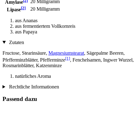
[2]
20 Milligramm
Amylase
[2]
20 Milligramm
Lipase
aus Ananas
aus fermentiertem Vollkornreis
aus Papaya
Zutaten
Fructose, Stearinsäure,
Magnesiumstearat
, Sägepalme Beeren,
[1]
Pfefferminzblätter, Pfefferminze
, Fenchelsamen, Ingwer Wurzel,
Rosmarinblätter, Katzenminze
natürliches Aroma
Rechtliche Informationen
Passend dazu