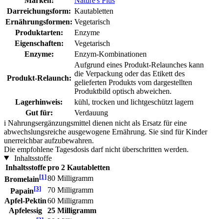
Marken:
Nature's Plus
Darreichungsform:
Kautabletten
Ernährungsformen:
Vegetarisch
Produktarten:
Enzyme
Eigenschaften:
Vegetarisch
Enzyme:
Enzym-Kombinationen
Aufgrund eines Produkt-Relaunches kann
die Verpackung oder das Etikett des
Produkt-Relaunch:
gelieferten Produkts vom dargestellten
Produktbild optisch abweichen.
Lagerhinweis:
kühl, trocken und lichtgeschützt lagern
Gut für:
Verdauung
i
Nahrungsergänzungsmittel dienen nicht als Ersatz für eine
abwechslungsreiche ausgewogene Ernährung. Sie sind für Kinder
unerreichbar aufzubewahren.
Die empfohlene Tagesdosis darf nicht überschritten werden.
Inhaltsstoffe
Inhaltsstoffe
pro 2 Kautabletten
[1]
80 Milligramm
Bromelain
[3]
70 Milligramm
Papain
Apfel-Pektin
60 Milligramm
Apfelessig
25 Milligramm