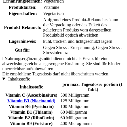
Ernährungsformen:
Vegetarisch
Produktarten:
Vitamine
Eigenschaften:
Vegetarisch
Aufgrund eines Produkt-Relaunches kann
die Verpackung oder das Etikett des
Produkt-Relaunch:
gelieferten Produkts vom dargestellten
Produktbild optisch abweichen.
Lagerhinweis:
kühl, trocken und lichtgeschützt lagern
Gegen Stress - Entspannung, Gegen Stress -
Gut für:
Stresstoleranz
i
Nahrungsergänzungsmittel dienen nicht als Ersatz für eine
abwechslungsreiche ausgewogene Ernährung. Sie sind für Kinder
unerreichbar aufzubewahren.
Die empfohlene Tagesdosis darf nicht überschritten werden.
Inhaltsstoffe
pro max. Tagesdosis/-portion (1
Inhaltsstoffe
Tabl.)
Vitamin C (Ascorbinsäure)
500 Milligramm
Vitamin B3 (Niacinamid)
125 Milligramm
Vitamin B6 (Pyridoxin)
100 Milligramm
Vitamin B1 (Thiamin)
60 Milligramm
Vitamin B2 (Riboflavin)
60 Milligramm
Vitamin B9 (Folsäure)
400 Microgramm