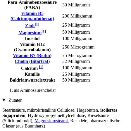
Para-Aminobenzoesäure
30 Milligramm
(PABA)
Vitamin B5
200 Milligramm
(Calciumpantothenat)
[1]
25 Milligramm
Zink
[1]
50 Milligramm
Magnesium
Inositol
100 Milligramm
Vitamin B12
250 Microgramm
(Cyanocobalamin)
Vitamin B7 (Biotin)
75 Microgramm
Cholin (Bitartrat)
32 Milligramm
[1]
100 Milligramm
Calcium
Kamille
25 Milligramm
Baldrianwurzelextrakt
50 Milligramm
als Aminosäurenchelat
Zutaten
Stearinsäure, mikrokristalline Cellulose, Hagebutten,
isoliertes
Sojaprotein
, Hydroxypropylmethylcellulose, Kieselsäure
(Siliciumdioxid),
Magnesiumstearat
, Reiskleie, pharmazeutische
Glasur (aus Baumharz)