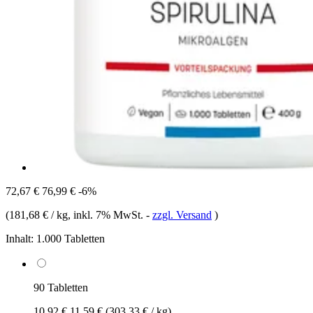
72,67 €
76,99 €
-6%
(
181,68 € / kg
, inkl. 7% MwSt.
-
zzgl. Versand
)
Inhalt:
1.000 Tabletten
90 Tabletten
10,92 €
11,59 €
(303,33 € / kg)