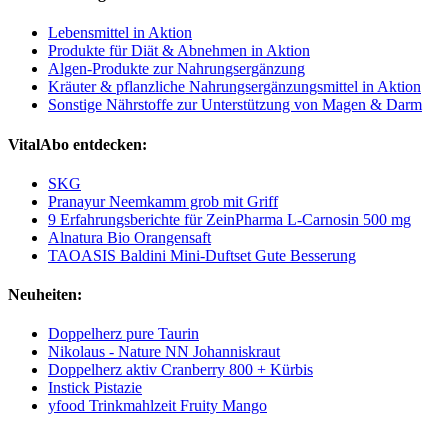
Lebensmittel in Aktion
Produkte für Diät & Abnehmen in Aktion
Algen-Produkte zur Nahrungsergänzung
Kräuter & pflanzliche Nahrungsergänzungsmittel in Aktion
Sonstige Nährstoffe zur Unterstützung von Magen & Darm
VitalAbo entdecken:
SKG
Pranayur Neemkamm grob mit Griff
9 Erfahrungsberichte für ZeinPharma L-Carnosin 500 mg
Alnatura Bio Orangensaft
TAOASIS Baldini Mini-Duftset Gute Besserung
Neuheiten:
Doppelherz pure Taurin
Nikolaus - Nature NN Johanniskraut
Doppelherz aktiv Cranberry 800 + Kürbis
Instick Pistazie
yfood Trinkmahlzeit Fruity Mango