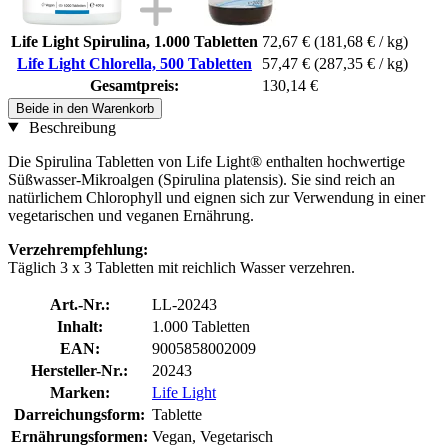
Life Light Spirulina, 1.000 Tabletten
72,67 €
(181,68 € / kg)
Life Light Chlorella, 500 Tabletten
57,47 €
(287,35 € / kg)
Gesamtpreis:
130,14 €
Beide in den Warenkorb
Beschreibung
Die Spirulina Tabletten von Life Light® enthalten hochwertige
Süßwasser-Mikroalgen (Spirulina platensis). Sie sind reich an
natürlichem Chlorophyll und eignen sich zur Verwendung in einer
vegetarischen und veganen Ernährung.
Verzehrempfehlung:
Täglich 3 x 3 Tabletten mit reichlich Wasser verzehren.
Art.-Nr.:
LL-20243
Inhalt:
1.000 Tabletten
EAN:
9005858002009
Hersteller-Nr.:
20243
Marken:
Life Light
Darreichungsform:
Tablette
Ernährungsformen:
Vegan, Vegetarisch