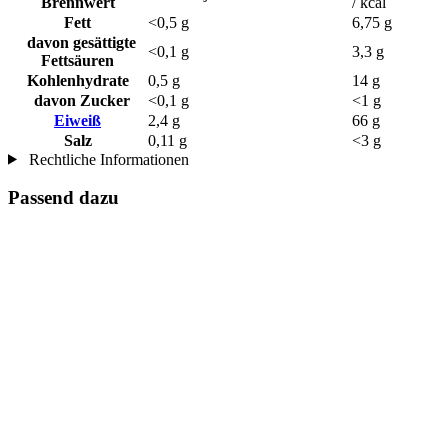
Brennwert
/ kcal
Fett
<0,5 g
6,75 g
davon gesättigte
<0,1 g
3,3 g
Fettsäuren
Kohlenhydrate
0,5 g
14 g
davon Zucker
<0,1 g
<1 g
Eiweiß
2,4 g
66 g
Salz
0,11 g
<3 g
Rechtliche Informationen
Passend dazu