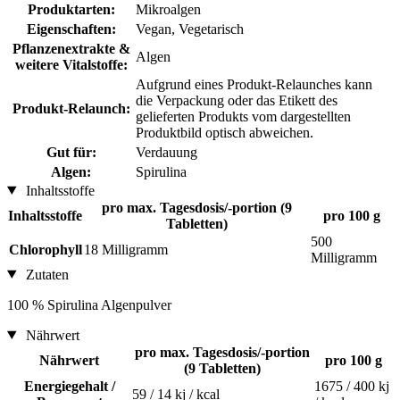
Produktarten:
Mikroalgen
Eigenschaften:
Vegan, Vegetarisch
Pflanzenextrakte &
Algen
weitere Vitalstoffe:
Aufgrund eines Produkt-Relaunches kann
die Verpackung oder das Etikett des
Produkt-Relaunch:
gelieferten Produkts vom dargestellten
Produktbild optisch abweichen.
Gut für:
Verdauung
Algen:
Spirulina
Inhaltsstoffe
pro max. Tagesdosis/-portion (9
Inhaltsstoffe
pro 100 g
Tabletten)
500
Chlorophyll
18 Milligramm
Milligramm
Zutaten
100 % Spirulina Algenpulver
Nährwert
pro max. Tagesdosis/-portion
Nährwert
pro 100 g
(9 Tabletten)
Energiegehalt /
1675 / 400 kj
59 / 14 kj / kcal