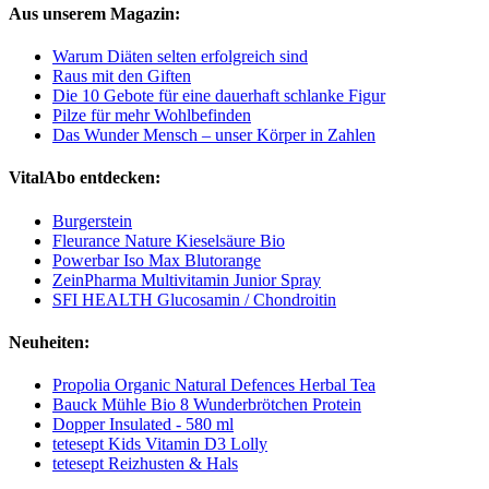
Aus unserem Magazin:
Warum Diäten selten erfolgreich sind
Raus mit den Giften
Die 10 Gebote für eine dauerhaft schlanke Figur
Pilze für mehr Wohlbefinden
Das Wunder Mensch – unser Körper in Zahlen
VitalAbo entdecken:
Burgerstein
Fleurance Nature Kieselsäure Bio
Powerbar Iso Max Blutorange
ZeinPharma Multivitamin Junior Spray
SFI HEALTH Glucosamin / Chondroitin
Neuheiten:
Propolia Organic Natural Defences Herbal Tea
Bauck Mühle Bio 8 Wunderbrötchen Protein
Dopper Insulated - 580 ml
tetesept Kids Vitamin D3 Lolly
tetesept Reizhusten & Hals