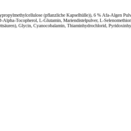
propylmethylcellulose (pflanzliche Kapselhülle)), 6 % Afa-Algen Pul
 D-Alpha-Tocopherol, L-Glutamin, Mariendistelpulver, L-Selenomethi
ettsäuren), Glycin, Cyanocobalamin, Thiaminhydrochlorid, Pyridoxinh