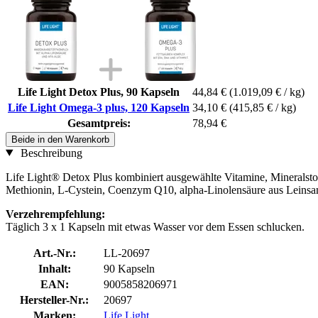
Life Light Detox Plus, 90 Kapseln
44,84 €
(1.019,09 € / kg)
Life Light Omega-3 plus, 120 Kapseln
34,10 €
(415,85 € / kg)
Gesamtpreis:
78,94 €
Beide in den Warenkorb
Beschreibung
Life Light® Detox Plus kombiniert ausgewählte Vitamine, Mineralsto
Methionin, L-Cystein, Coenzym Q10, alpha-Linolensäure aus Leinsa
Verzehrempfehlung:
Täglich 3 x 1 Kapseln mit etwas Wasser vor dem Essen schlucken.
Art.-Nr.:
LL-20697
Inhalt:
90 Kapseln
EAN:
9005858206971
Hersteller-Nr.:
20697
Marken:
Life Light