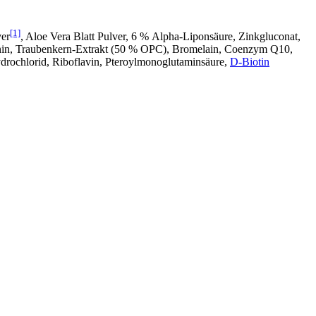
[1]
ver
, Aloe Vera Blatt Pulver, 6 % Alpha-Liponsäure, Zinkgluconat,
onin, Traubenkern-Extrakt (50 % OPC), Bromelain, Coenzym Q10,
ydrochlorid, Riboflavin, Pteroylmonoglutaminsäure,
D‑Biotin