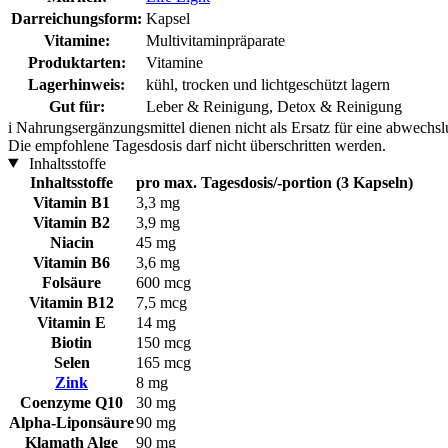
Darreichungsform:
Kapsel
Vitamine:
Multivitaminpräparate
Produktarten:
Vitamine
Lagerhinweis:
kühl, trocken und lichtgeschützt lagern
Gut für:
Leber & Reinigung, Detox & Reinigung
i
Nahrungsergänzungsmittel dienen nicht als Ersatz für eine abwechs
Die empfohlene Tagesdosis darf nicht überschritten werden.
Inhaltsstoffe
Inhaltsstoffe
pro max. Tagesdosis/-portion (3 Kapseln)
Vitamin B1
3,3 mg
Vitamin B2
3,9 mg
Niacin
45 mg
Vitamin B6
3,6 mg
Folsäure
600 mcg
Vitamin B12
7,5 mcg
Vitamin E
14 mg
Biotin
150 mcg
Selen
165 mcg
Zink
8 mg
Coenzyme Q10
30 mg
Alpha-Lipon­säure
90 mg
Klamath Alge
90 mg