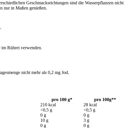
terschiedlichen Geschmacksrichtungen sind die Wasserpflanzen nicht
en nur in Maßen genießen.
.
r im Rührei verwenden.
Tagesmenge nicht mehr als 0,2 mg Jod.
pro 100 g*
pro 100g**
210 kcal
28 kcal
<0,5 g
<0,5 g
0 g
0 g
10 g
3 g
0 g
0 g