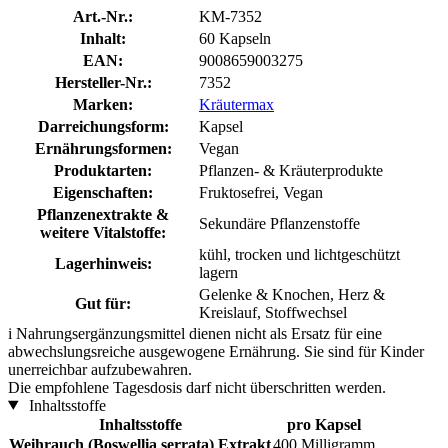
Art.-Nr.:
KM-7352
Inhalt:
60 Kapseln
EAN:
9008659003275
Hersteller-Nr.:
7352
Marken:
Kräutermax
Darreichungsform:
Kapsel
Ernährungsformen:
Vegan
Produktarten:
Pflanzen- & Kräuterprodukte
Eigenschaften:
Fruktosefrei, Vegan
Pflanzenextrakte &
Sekundäre Pflanzenstoffe
weitere Vitalstoffe:
kühl, trocken und lichtgeschützt
Lagerhinweis:
lagern
Gelenke & Knochen, Herz &
Gut für:
Kreislauf, Stoffwechsel
i
Nahrungsergänzungsmittel dienen nicht als Ersatz für eine
abwechslungsreiche ausgewogene Ernährung. Sie sind für Kinder
unerreichbar aufzubewahren.
Die empfohlene Tagesdosis darf nicht überschritten werden.
Inhaltsstoffe
Inhaltsstoffe
pro Kapsel
Weihrauch (Boswellia serrata) Extrakt
400 Milligramm