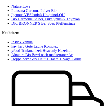
Nature Love
Purasana Curcuma Pulver Bio
Igennus VESIsorb® Ubiquinol-QH
Bio Harmonie Salbei, Eukalyptus & Thymian
DR. BRONNER'S Bar Soap Pfefferminze
Neuheiten:
Instick Vanilla
hay herb Gute Laune Komplex
yfood Trinkmahlzeit Heavenly Hazelnut
Alnatura Bio Bowl nach mediterraner Art
Doppelherz aktiv Haut + Haare + Nägel Gums