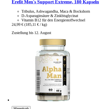
Erefit
Men's Support Extreme, 180 Kapseln
Tribulus, Ashwagandha, Maca & Bockshorn
D-Asparaginsäure & Zinkbisglycinat
Vitamin B12 für den Energiestoffwechsel
24,99 €
(185,11 € / kg)
Zustellung bis 12. August
Warenkorb