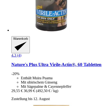
Warenkorb
4.3 (4)
Nature's Plus
Ultra Virile-​Actin®, 60 Tabletten
-20%
Enthält Muira Puama
Mit sibirischem Ginseng
Mit Sägepalme & Cayennepfeffer
29,55 €
36,99 €
(492,50 € / kg)
Zustellung bis 12. August