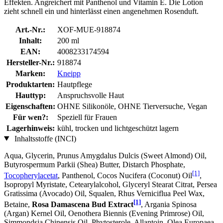
Effekten. Angreichert mit Panthenol und Vitamin E. Die Lotion
zieht schnell ein und hinterlässt einen angenehmen Rosenduft.
Art.-Nr.:
XOF-MUE-918874
Inhalt:
200 ml
EAN:
4008233174594
Hersteller-Nr.:
918874
Marken:
Kneipp
Produktarten:
Hautpflege
Hauttyp:
Anspruchsvolle Haut
Eigenschaften:
OHNE Silikonöle, OHNE Tierversuche, Vegan
Für wen?:
Speziell für Frauen
Lagerhinweis:
kühl, trocken und lichtgeschützt lagern
Inhaltsstoffe (INCI)
Aqua, Glycerin, Prunus Amygdalus Dulcis (Sweet Almond) Oil,
Butyrospermum Parkii (Shea) Butter, Distarch Phosphate,
[1]
Tocopherylacetat
, Panthenol, Cocos Nucifera (Coconut) Oil
,
Isopropyl Myristate, Cetearylalcohol, Glyceryl Stearat Citrat, Persea
Gratissima (Avocado) Oil, Squalen, Rhus Verniciflua Peel Wax,
[1]
Betaine,
Rosa Damascena Bud Extract
, Argania Spinosa
(Argan) Kernel Oil, Oenothera Biennis (Evening Primrose) Oil,
Simmondsia Chinensis Oil, Phytosterole, Allantoin, Olea Europaea