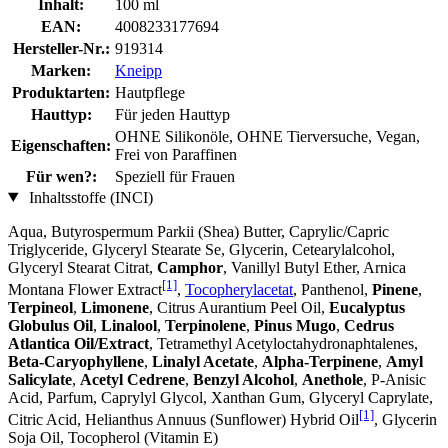
Inhalt:
100 ml
EAN:
4008233177694
Hersteller-Nr.:
919314
Marken:
Kneipp
Produktarten:
Hautpflege
Hauttyp:
Für jeden Hauttyp
OHNE Silikonöle, OHNE Tierversuche, Vegan,
Eigenschaften:
Frei von Paraffinen
Für wen?:
Speziell für Frauen
Inhaltsstoffe (INCI)
Aqua, Butyrospermum Parkii (Shea) Butter, Caprylic/Capric
Triglyceride, Glyceryl Stearate Se, Glycerin, Cetearylalcohol,
Glyceryl Stearat Citrat,
Camphor
, Vanillyl Butyl Ether, Arnica
[1]
Montana Flower Extract
,
Tocopherylacetat
, Panthenol,
Pinene
,
Terpineol
,
Limonene
, Citrus Aurantium Peel Oil,
Eucalyptus
Globulus Oil
,
Linalool
,
Terpinolene
,
Pinus Mugo
,
Cedrus
Atlantica Oil/Extract
, Tetramethyl Acetyloctahydronaphtalenes,
Beta-Caryophyllene
,
Linalyl Acetate
,
Alpha-Terpinene
,
Amyl
Salicylate
,
Acetyl Cedrene
,
Benzyl Alcohol
,
Anethole
, P-Anisic
Acid, Parfum, Caprylyl Glycol, Xanthan Gum, Glyceryl Caprylate,
[1]
Citric Acid, Helianthus Annuus (Sunflower) Hybrid Oil
, Glycerin
Soja Oil, Tocopherol (Vitamin E)