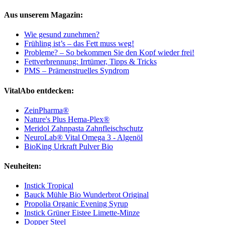
Aus unserem Magazin:
Wie gesund zunehmen?
Frühling ist’s – das Fett muss weg!
Probleme? – So bekommen Sie den Kopf wieder frei!
Fettverbrennung: Irrtümer, Tipps & Tricks
PMS – Prämenstruelles Syndrom
VitalAbo entdecken:
ZeinPharma®
Nature's Plus Hema-Plex®
Meridol Zahnpasta Zahnfleischschutz
NeuroLab® Vital Omega 3 - Algenöl
BioKing Urkraft Pulver Bio
Neuheiten:
Instick Tropical
Bauck Mühle Bio Wunderbrot Original
Propolia Organic Evening Syrup
Instick Grüner Eistee Limette-Minze
Dopper Steel