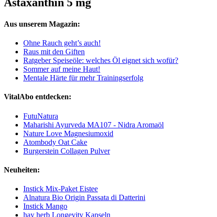
Astaxanthin 5 mg
Aus unserem Magazin:
Ohne Rauch geht’s auch!
Raus mit den Giften
Ratgeber Speiseöle: welches Öl eignet sich wofür?
Sommer auf meine Haut!
Mentale Härte für mehr Trainingserfolg
VitalAbo entdecken:
FutuNatura
Maharishi Ayurveda MA107 - Nidra Aromaöl
Nature Love Magnesiumoxid
Atombody Oat Cake
Burgerstein Collagen Pulver
Neuheiten:
Instick Mix-Paket Eistee
Alnatura Bio Origin Passata di Datterini
Instick Mango
hay herb Longevity Kapseln