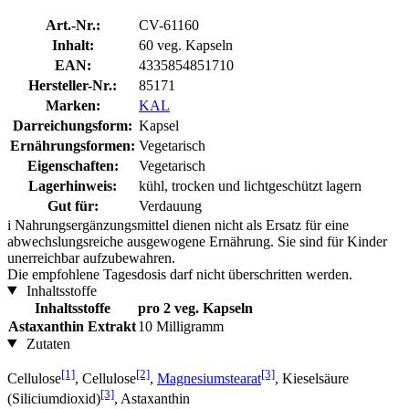
Art.-Nr.:
CV-61160
Inhalt:
60 veg. Kapseln
EAN:
4335854851710
Hersteller-Nr.:
85171
Marken:
KAL
Darreichungsform:
Kapsel
Ernährungsformen:
Vegetarisch
Eigenschaften:
Vegetarisch
Lagerhinweis:
kühl, trocken und lichtgeschützt lagern
Gut für:
Verdauung
i
Nahrungsergänzungsmittel dienen nicht als Ersatz für eine
abwechslungsreiche ausgewogene Ernährung. Sie sind für Kinder
unerreichbar aufzubewahren.
Die empfohlene Tagesdosis darf nicht überschritten werden.
Inhaltsstoffe
Inhaltsstoffe
pro 2 veg. Kapseln
Astaxanthin Extrakt
10 Milligramm
Zutaten
[1]
[2]
[3]
Cellulose
, Cellulose
,
Magnesiumstearat
, Kieselsäure
[3]
(Siliciumdioxid)
, Astaxanthin