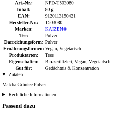
Art.-Nr.:
NPD-T503080
Inhalt:
80 g
EAN:
9120113150421
Hersteller-Nr.:
T503080
Marken:
KAIZEN®
Tee:
Pulver
Darreichungsform:
Pulver
Ernährungsformen:
Vegan, Vegetarisch
Produktarten:
Tees
Eigenschaften:
Bio-zertifiziert, Vegan, Vegetarisch
Gut für:
Gedächtnis & Konzentration
Zutaten
Matcha Grüntee Pulver
Rechtliche Informationen
Passend dazu