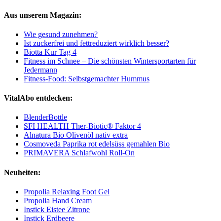
Aus unserem Magazin:
Wie gesund zunehmen?
Ist zuckerfrei und fettreduziert wirklich besser?
Biotta Kur Tag 4
Fitness im Schnee – Die schönsten Wintersportarten für
Jedermann
Fitness-Food: Selbstgemachter Hummus
VitalAbo entdecken:
BlenderBottle
SFI HEALTH Ther-Biotic® Faktor 4
Alnatura Bio Olivenöl nativ extra
Cosmoveda Paprika rot edelsüss gemahlen Bio
PRIMAVERA Schlafwohl Roll-On
Neuheiten:
Propolia Relaxing Foot Gel
Propolia Hand Cream
Instick Eistee Zitrone
Instick Erdbeere