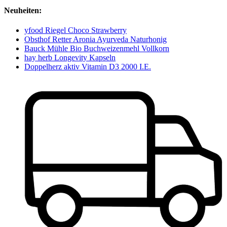
Neuheiten:
yfood Riegel Choco Strawberry
Obsthof Retter Aronia Ayurveda Naturhonig
Bauck Mühle Bio Buchweizenmehl Vollkorn
hay herb Longevity Kapseln
Doppelherz aktiv Vitamin D3 2000 I.E.