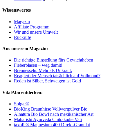
Wissenswertes
Magazin
Affiliate Programm
Wir und unsere Umwelt
Rückrufe
Aus unserem Magazin:
Die richtige Einstellung fürs Gewichtheben
Fieberblasen – weg damit!
Brennesseln. Mehr als Unkraut.
Reagiert der Mensch tatsächlich auf Vollmond?
Reden ist Silber, Schweigen ist Gold
VitalAbo entdecken:
Solgar®
BioKing Braunhirse Vollwertpulver Bio
Alnatura Bio Bowl nach mexikanischer Art
Maharishi Ayurveda Chitrakadie Vati
taxofit® Magnesium 400 Direkt-Granulat